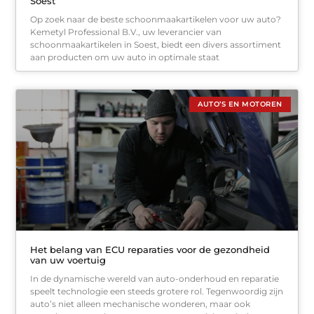
Soest
Op zoek naar de beste schoonmaakartikelen voor uw auto?
Kemetyl Professional B.V., uw leverancier van
schoonmaakartikelen in Soest, biedt een divers assortiment
aan producten om uw auto in optimale staat
AUTO’S EN MOTOREN
Het belang van ECU reparaties voor de gezondheid
van uw voertuig
In de dynamische wereld van auto-onderhoud en reparatie
speelt technologie een steeds grotere rol. Tegenwoordig zijn
auto’s niet alleen mechanische wonderen, maar ook