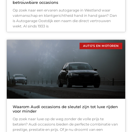
betrouwbare occasions
Op zoek naar een ervaren autogarage in Westland waar
vakmanschap en klantgerichtheid hand in hand gaan? Dan
is Autogarage Oostdijk een naam die direct vertrouwen
wekt. Al sinds 1933 is
AUTO’S EN MOTOREN
Waarom Audi occasions de sleutel zijn tot luxe rijden
voor minder
Op zoek naar luxe op de weg zonder de volle prijs te
betalen? Audi occasions bieden de perfecte combinatie van
prestige, prestatie en prijs. Of je nu droomt van een