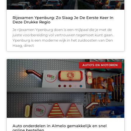
Rijexamen Ypenburg: Zo Slaag Je De Eerste Keer In
Deze Drukke Regio
Je rijexamen Ypenburg doen is een mijlpaal die je met de
juiste voorbereiding vol vertrouwen tegemoet kunt gaan.
Ypenburg is een moderne wijk in het zuidoosten van Den
Haag, direct
AUTO’S EN MOTOREN
Auto onderdelen in Almelo gemakkelijk en snel
online bestellen