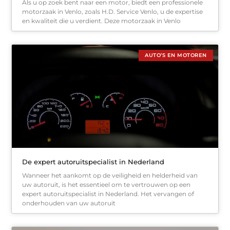
Als u op zoek bent naar een motor, biedt een professionele
motorzaak in Venlo, zoals H.D. Service Venlo, u de expertise
en kwaliteit die u verdient. Deze motorzaak in Venlo
AUTO’S EN MOTOREN
De expert autoruitspecialist in Nederland
Wanneer het aankomt op de veiligheid en helderheid van
uw autoruit, is het essentieel om te vertrouwen op een
expert autoruitspecialist in Nederland. Het vervangen of
onderhouden van uw autoruit