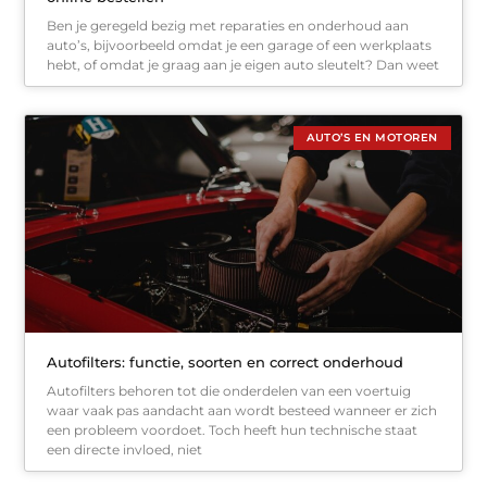
Ben je geregeld bezig met reparaties en onderhoud aan
auto’s, bijvoorbeeld omdat je een garage of een werkplaats
hebt, of omdat je graag aan je eigen auto sleutelt? Dan weet
AUTO’S EN MOTOREN
Autofilters: functie, soorten en correct onderhoud
Autofilters behoren tot die onderdelen van een voertuig
waar vaak pas aandacht aan wordt besteed wanneer er zich
een probleem voordoet. Toch heeft hun technische staat
een directe invloed, niet