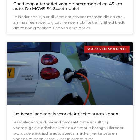
Goedkoop alternatief voor de brommobiel en 45 km
auto: De MOVE E4 Scootmobiel
In Nederland zijn er diverse opties voor mensen die op zoek
zijn naar een voertuig dat hen de mobiliteit en vrijheid biedt
die ze nodig hebben. Een van deze opties
AUTO’S EN MOTOREN
De beste laadkabels voor elektrische auto's kopen
Pasgeleden werd bekend gemaakt dat Renault vrij
voordelige elektrische auto’s op de markt brengt. Hierdoor
wordt de elektrische auto steeds makkelijker te betalen
voor de middenklasse. Waar je eerder bijna