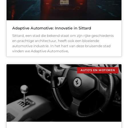
Adaptive Automotive: Innovatie in Sittard
Sittard, een stad die bekend staat om zijn rijke geschiedenis
en prachtige architectuur, heeft ook een bloeiende
automotive industrie. In het hart van deze bruisende stad
vinden we Adaptive Automotive,
AUTO’S EN MOTOREN