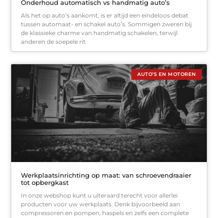
Onderhoud automatisch vs handmatig auto’s
Als het op auto’s aankomt, is er altijd een eindeloos debat
tussen automaat- en schakel auto’s. Sommigen zweren bij
de klassieke charme van handmatig schakelen, terwijl
anderen de soepele rit
AUTO’S EN MOTOREN
Werkplaatsinrichting op maat: van schroevendraaier
tot opbergkast
In onze webshop kunt u uiteraard terecht voor allerlei
producten voor uw werkplaats. Denk bijvoorbeeld aan
compressoren en pompen, haspels en zelfs een complete