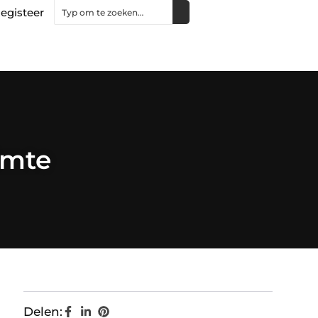
egisteer
imte
Delen: