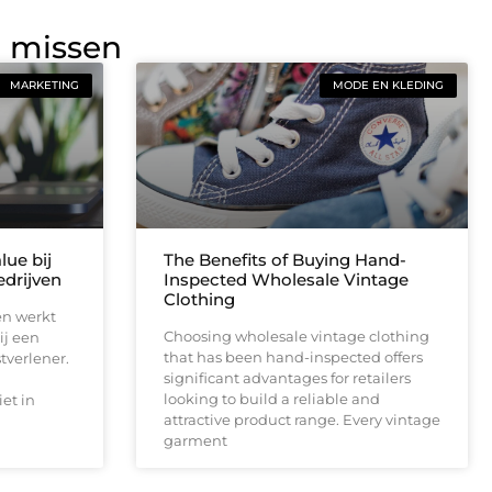
g missen
MARKETING
MODE EN KLEDING
lue bij
The Benefits of Buying Hand-
drijven
Inspected Wholesale Vintage
Clothing
en werkt
Choosing wholesale vintage clothing
ij een
that has been hand-inspected offers
tverlener.
significant advantages for retailers
looking to build a reliable and
et in
attractive product range. Every vintage
garment