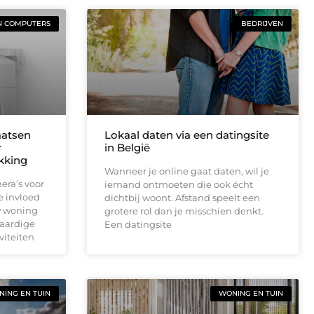
N COMPUTERS
BEDRIJVEN
aatsen
Lokaal daten via een datingsite
r
in België
ekking
Wanneer je online gaat daten, wil je
era’s voor
iemand ontmoeten die ook écht
e invloed
dichtbij woont. Afstand speelt een
w woning
grotere rol dan je misschien denkt.
waardige
Een datingsite
viteiten
ING EN TUIN
WONING EN TUIN