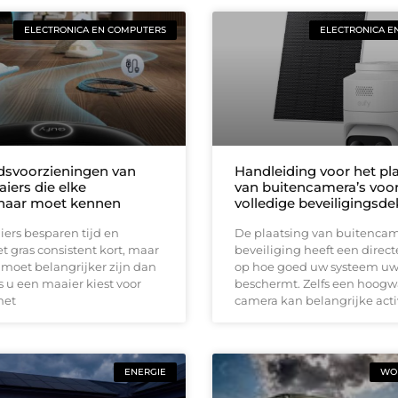
ELECTRONICA EN COMPUTERS
ELECTRONICA E
idsvoorzieningen van
Handleiding voor het pl
iers die elke
van buitencamera’s voo
naar moet kennen
volledige beveiligingsd
ers besparen tijd en
De plaatsing van buitencam
 gras consistent kort, maar
beveiliging heeft een direct
 moet belangrijker zijn dan
op hoe goed uw systeem u
 u een maaier kiest voor
beschermt. Zelfs een hoog
met
camera kan belangrijke acti
ENERGIE
WON