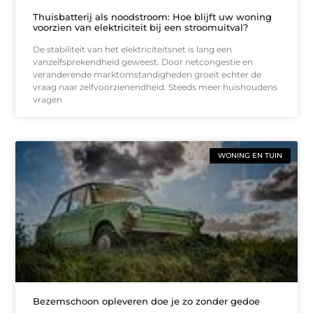
Thuisbatterij als noodstroom: Hoe blijft uw woning
voorzien van elektriciteit bij een stroomuitval?
De stabiliteit van het elektriciteitsnet is lang een
vanzelfsprekendheid geweest. Door netcongestie en
veranderende marktomstandigheden groeit echter de
vraag naar zelfvoorzienendheid. Steeds meer huishoudens
vragen
WONING EN TUIN
Bezemschoon opleveren doe je zo zonder gedoe