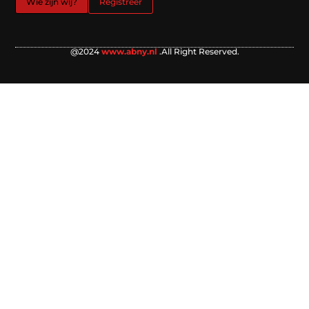
Wie zijn wij?
Registreer
@2024
www.abny.nl
.All Right Reserved.