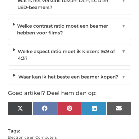
Wat is het verschil tussen DLP, LCD en
▼
LED-beamers?
Welke contrast ratio moet een beamer
▼
hebben voor films?
Welke aspect ratio moet ik kiezen: 16:9 of
▼
4:3?
Waar kan ik het beste een beamer kopen?
▼
Goed artikel? Deel hem dan op:
X
Facebook
Pinterest
LinkedIn
Email
(Twitter)
Tags:
Electronica en Computers