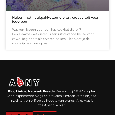
Haken met haakpakketten dieren: creativiteit voor
iedereen
Waarom kiezen voor een haakpakket dieren?
Een Haakpakket dieren is een uitstekende keuze voor
zowel beginners als ervaren hakers. Het biedt je de
mogelijkheid om op een
Backlinks kopen in Nederland: werkt het echt en waar moet je op letten?
Extra geld verdienen: kansen die dichterbij liggen dan je denkt
Blog Liefde, Netwerk Breed
– Welkom bij ABNY, de plek
voor inspirerende blogs en artikelen. Ontdek verhalen, deel
inzichten, en blijf op de hoogte van trends. Alles wat je
zoekt, vind je hier!