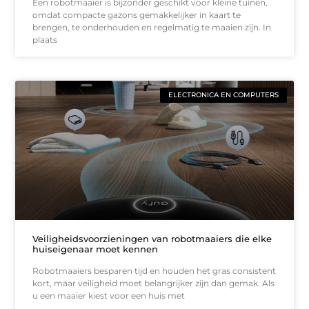
Een robotmaaier is bijzonder geschikt voor kleine tuinen,
omdat compacte gazons gemakkelijker in kaart te
brengen, te onderhouden en regelmatig te maaien zijn. In
plaats
ELECTRONICA EN COMPUTERS
Veiligheidsvoorzieningen van robotmaaiers die elke
huiseigenaar moet kennen
Robotmaaiers besparen tijd en houden het gras consistent
kort, maar veiligheid moet belangrijker zijn dan gemak. Als
u een maaier kiest voor een huis met