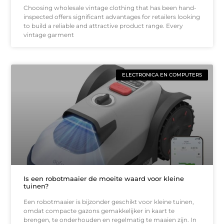
Choosing wholesale vintage clothing that has been hand-
inspected offers significant advantages for retailers looking
to build a reliable and attractive product range. Every
vintage garment
ELECTRONICA EN COMPUTERS
Is een robotmaaier de moeite waard voor kleine
tuinen?
Een robotmaaier is bijzonder geschikt voor kleine tuinen,
omdat compacte gazons gemakkelijker in kaart te
brengen, te onderhouden en regelmatig te maaien zijn. In