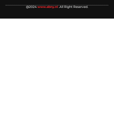
@2024
www.abny.nl
.All Right Reserved.