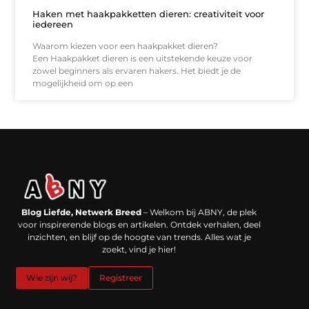
Haken met haakpakketten dieren: creativiteit voor
iedereen
Waarom kiezen voor een haakpakket dieren?
Een Haakpakket dieren is een uitstekende keuze voor
zowel beginners als ervaren hakers. Het biedt je de
mogelijkheid om op een
Backlinks kopen in Nederland: werkt het echt en waar moet je op letten?
Extra geld verdienen: kansen die dichterbij liggen dan je denkt
Blog Liefde, Netwerk Breed
– Welkom bij ABNY, de plek
voor inspirerende blogs en artikelen. Ontdek verhalen, deel
inzichten, en blijf op de hoogte van trends. Alles wat je
zoekt, vind je hier!
Wie zijn wij?
Registreer