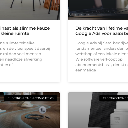
inaat als slimme keuze
De kracht van lifetime va
 kleine ruimte
Google Ads voor SaaS be
ine ruimte telt elke
Google Ads bij SaaS bedrijv
, en de vloer speelt daarbij
fundamenteel anders dan b
e rol dan veel mensen
webshop of een lokale diens
en naadloze afwerking
Wie software verkoopt op
nten of
abonnementsbasis, denkt ni
eenmalige
ELECTRONICA EN COMPUTERS
ELECTRONICA E