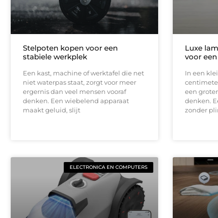
Stelpoten kopen voor een
Luxe lam
stabiele werkplek
voor een
Een kast, machine of werktafel die net
In een kle
niet waterpas staat, zorgt voor meer
centimeter
ergernis dan veel mensen vooraf
een groter
denken. Een wiebelend apparaat
denken. E
maakt geluid, slijt
zonder pli
ELECTRONICA EN COMPUTERS