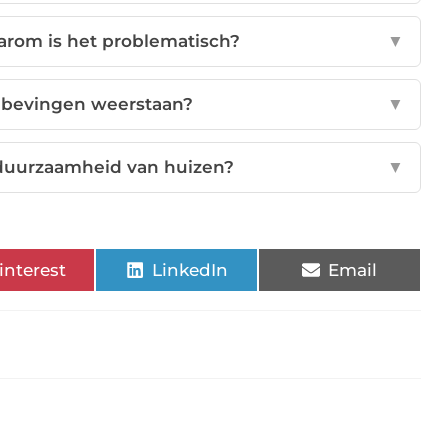
arom is het problematisch?
▼
rdbevingen weerstaan?
▼
 duurzaamheid van huizen?
▼
interest
LinkedIn
Email