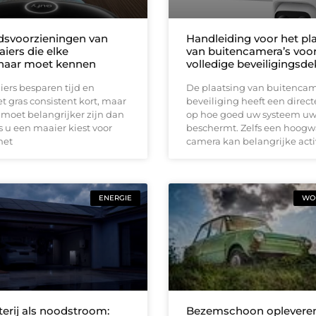
idsvoorzieningen van
Handleiding voor het pl
iers die elke
van buitencamera’s voo
naar moet kennen
volledige beveiligingsd
ers besparen tijd en
De plaatsing van buitencam
 gras consistent kort, maar
beveiliging heeft een direct
 moet belangrijker zijn dan
op hoe goed uw systeem u
 u een maaier kiest voor
beschermt. Zelfs een hoog
met
camera kan belangrijke acti
ENERGIE
WON
terij als noodstroom:
Bezemschoon opleveren