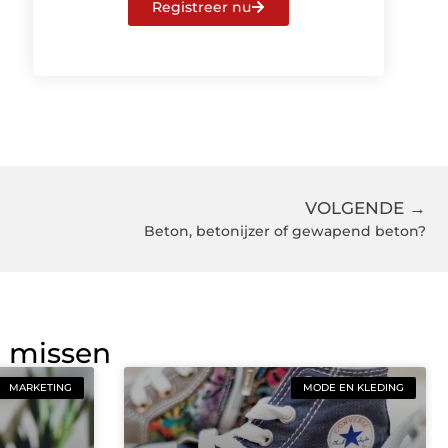
Registreer nu
VOLGENDE →
Beton, betonijzer of gewapend beton?
g missen
MARKETING
MODE EN KLEDING