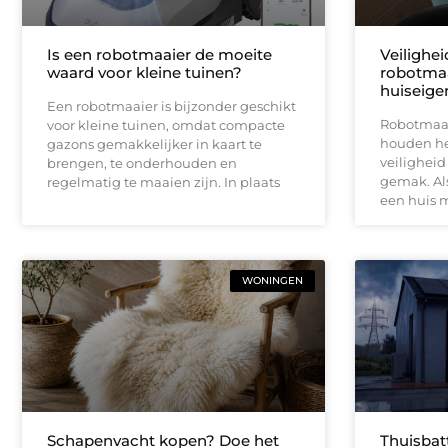
Is een robotmaaier de moeite
Veilighe
waard voor kleine tuinen?
robotmaa
huiseige
Een robotmaaier is bijzonder geschikt
Robotmaai
voor kleine tuinen, omdat compacte
houden het
gazons gemakkelijker in kaart te
veiligheid
brengen, te onderhouden en
gemak. Als
regelmatig te maaien zijn. In plaats
een huis 
WONINGEN
Schapenvacht kopen? Doe het
Thuisbat