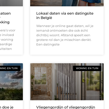
aatsen
Lokaal daten via een datingsite
r
in België
ekking
Wanneer je online gaat daten, wil je
era’s voor
iemand ontmoeten die ook écht
e invloed
dichtbij woont. Afstand speelt een
w woning
grotere rol dan je misschien denkt.
waardige
Een datingsite
viteiten
ING EN TUIN
WONING EN TUIN
 doe je
Vliegengordijn of vliegengordijn