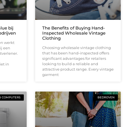
lue bij
The Benefits of Buying Hand-
drijven
Inspected Wholesale Vintage
Clothing
en werkt
Choosing wholesale vintage clothing
ij een
that has been hand-inspected offers
tverlener.
significant advantages for retailers
looking to build a reliable and
et in
attractive product range. Every vintage
garment
N COMPUTERS
BEDRIJVEN