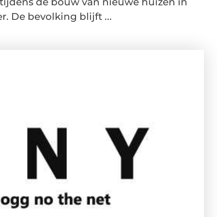
l tijdens de bouw van nieuwe huizen in
 De bevolking blijft ...