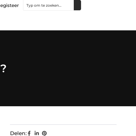
egisteer
u?
Delen: