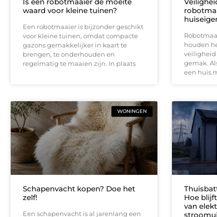
Is een robotmaaier de moeite
Veilighe
waard voor kleine tuinen?
robotmaa
huiseige
Een robotmaaier is bijzonder geschikt
Robotmaai
voor kleine tuinen, omdat compacte
houden het
gazons gemakkelijker in kaart te
veiligheid
brengen, te onderhouden en
gemak. Als
regelmatig te maaien zijn. In plaats
een huis 
WONINGEN
Schapenvacht kopen? Doe het
Thuisbat
zelf!
Hoe blij
van elektr
Een schapenvacht is al jarenlang een
stroomui