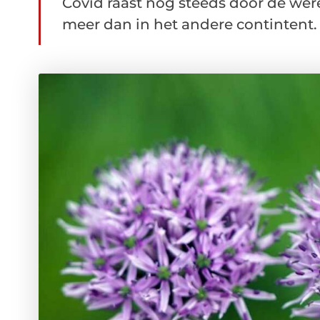
Covid raast nog steeds door de were
meer dan in het andere contintent. V