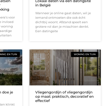
aatsen
Lokaal daten via een datingsite
r
in België
ekking
Wanneer je online gaat daten, wil je
era’s voor
iemand ontmoeten die ook écht
e invloed
dichtbij woont. Afstand speelt een
w woning
grotere rol dan je misschien denkt.
waardige
Een datingsite
viteiten
ING EN TUIN
WONING EN TUIN
 doe je
Vliegengordijn of vliegengordijn
op maat: praktisch, decoratief en
effectief
ten klinkt