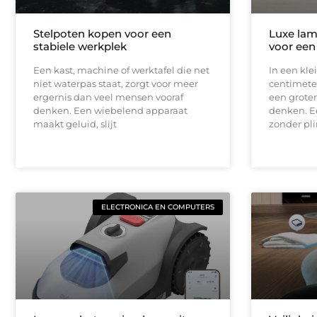
Stelpoten kopen voor een
Luxe lam
stabiele werkplek
voor een
Een kast, machine of werktafel die net
In een kle
niet waterpas staat, zorgt voor meer
centimeter
ergernis dan veel mensen vooraf
een groter
denken. Een wiebelend apparaat
denken. E
maakt geluid, slijt
zonder pli
ELECTRONICA EN COMPUTERS