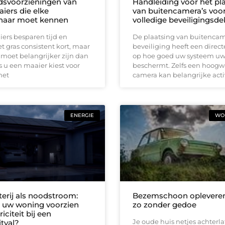
idsvoorzieningen van
Handleiding voor het pl
iers die elke
van buitencamera’s voo
naar moet kennen
volledige beveiligingsd
ers besparen tijd en
De plaatsing van buitencam
 gras consistent kort, maar
beveiliging heeft een direct
 moet belangrijker zijn dan
op hoe goed uw systeem u
 u een maaier kiest voor
beschermt. Zelfs een hoog
met
camera kan belangrijke acti
ENERGIE
WON
terij als noodstroom:
Bezemschoon opleveren
ft uw woning voorzien
zo zonder gedoe
iciteit bij een
Je oude huis netjes achterla
tval?