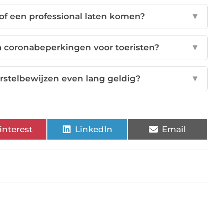
n of een professional laten komen?
▼
 coronabeperkingen voor toeristen?
▼
erstelbewijzen even lang geldig?
▼
interest
LinkedIn
Email