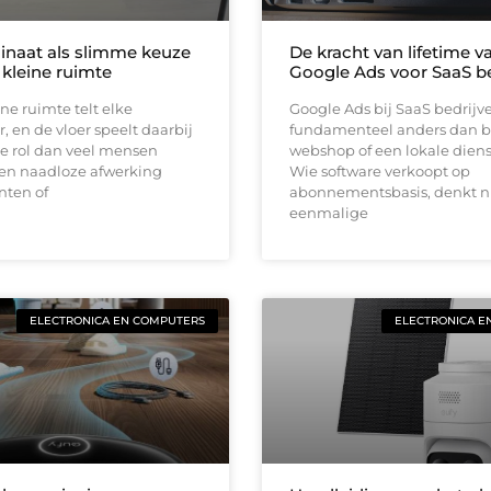
inaat als slimme keuze
De kracht van lifetime va
 kleine ruimte
Google Ads voor SaaS be
ine ruimte telt elke
Google Ads bij SaaS bedrijv
, en de vloer speelt daarbij
fundamenteel anders dan b
e rol dan veel mensen
webshop of een lokale diens
en naadloze afwerking
Wie software verkoopt op
nten of
abonnementsbasis, denkt ni
eenmalige
ELECTRONICA EN COMPUTERS
ELECTRONICA E