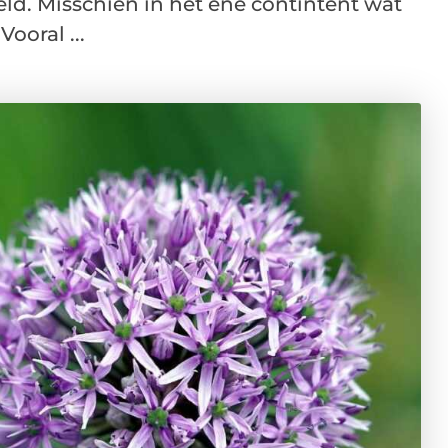
ld. Misschien in het ene contintent wat
ooral ...