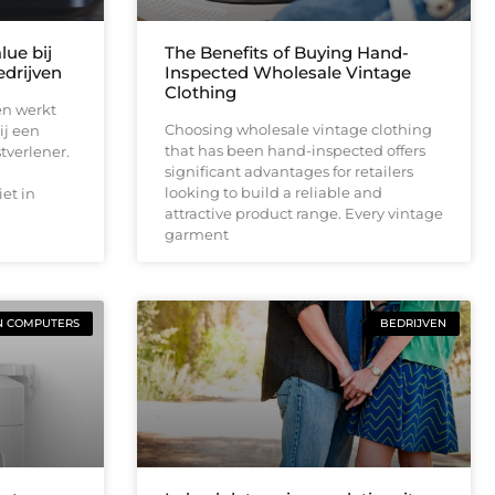
lue bij
The Benefits of Buying Hand-
drijven
Inspected Wholesale Vintage
Clothing
en werkt
Choosing wholesale vintage clothing
ij een
that has been hand-inspected offers
tverlener.
significant advantages for retailers
looking to build a reliable and
et in
attractive product range. Every vintage
garment
N COMPUTERS
BEDRIJVEN