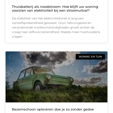
Thuisbatterij als noodstroom: Hoe blijft uw woning
voorzien van elektriciteit bij een stroomuitval?
De stabiliteit van het elektriciteitsnet is lang een
vanzelfsprekendheid geweest. Door netcongestie en
veranderende marktomstandigheden groeit echter de
vraag naar zelfvoorzienendheid. Steeds meer huishoudens
vragen
WONING EN TUIN
Bezemschoon opleveren doe je zo zonder gedoe