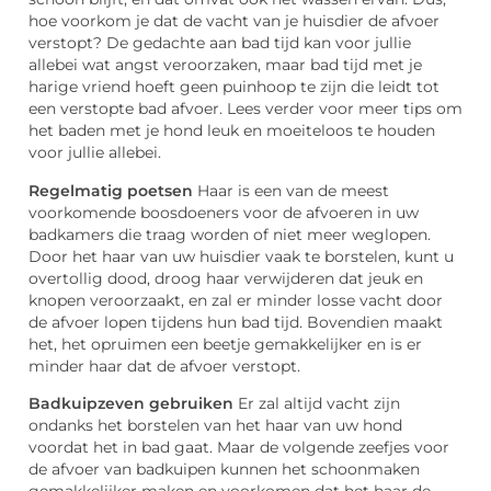
hoe voorkom je dat de vacht van je huisdier de afvoer
verstopt? De gedachte aan bad tijd kan voor jullie
allebei wat angst veroorzaken, maar bad tijd met je
harige vriend hoeft geen puinhoop te zijn die leidt tot
een verstopte bad afvoer. Lees verder voor meer tips om
het baden met je hond leuk en moeiteloos te houden
voor jullie allebei.
Regelmatig poetsen
Haar is een van de meest
voorkomende boosdoeners voor de afvoeren in uw
badkamers die traag worden of niet meer weglopen.
Door het haar van uw huisdier vaak te borstelen, kunt u
overtollig dood, droog haar verwijderen dat jeuk en
knopen veroorzaakt, en zal er minder losse vacht door
de afvoer lopen tijdens hun bad tijd. Bovendien maakt
het, het opruimen een beetje gemakkelijker en is er
minder haar dat de afvoer verstopt.
Badkuipzeven gebruiken
Er zal altijd vacht zijn
ondanks het borstelen van het haar van uw hond
voordat het in bad gaat. Maar de volgende zeefjes voor
de afvoer van badkuipen kunnen het schoonmaken
gemakkelijker maken en voorkomen dat het haar de