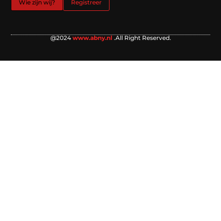
Wie zijn wij?
Registreer
@2024
www.abny.nl
.All Right Reserved.