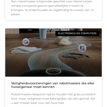
Een robotmaaier is bijzonder geschikt voor kleine tuinen,
omdat compacte gazons gemakkelijker in kaart te
brengen, te onderhouden en regelmatig te maaien zijn. In
plaats
ELECTRONICA EN COMPUTERS
Veiligheidsvoorzieningen van robotmaaiers die elke
huiseigenaar moet kennen
Robotmaaiers besparen tijd en houden het gras consistent
kort, maar veiligheid moet belangrijker zijn dan gemak. Als
u een maaier kiest voor een huis met