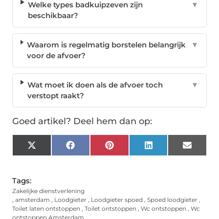
Welke types badkuipzeven zijn
▼
beschikbaar?
Waarom is regelmatig borstelen belangrijk
▼
voor de afvoer?
Wat moet ik doen als de afvoer toch
▼
verstopt raakt?
Goed artikel? Deel hem dan op:
X
Facebook
Pinterest
LinkedIn
Email
(Twitter)
Tags:
Zakelijke dienstverlening
,
amsterdam
,
Loodgieter
,
Loodgieter spoed
,
Spoed loodgieter
,
Toilet laten ontstoppen
,
Toilet ontstoppen
,
Wc ontstoppen
,
Wc
ontstoppen Amsterdam