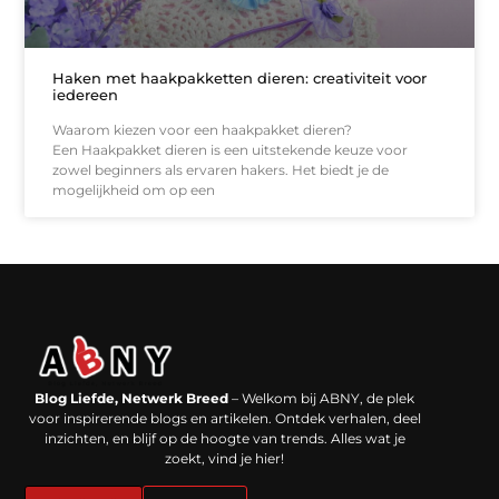
Haken met haakpakketten dieren: creativiteit voor
iedereen
Waarom kiezen voor een haakpakket dieren?
Een Haakpakket dieren is een uitstekende keuze voor
zowel beginners als ervaren hakers. Het biedt je de
mogelijkheid om op een
Backlinks kopen in Nederland: werkt het echt en waar moet je op letten?
Extra geld verdienen: kansen die dichterbij liggen dan je denkt
Blog Liefde, Netwerk Breed
– Welkom bij ABNY, de plek
voor inspirerende blogs en artikelen. Ontdek verhalen, deel
inzichten, en blijf op de hoogte van trends. Alles wat je
zoekt, vind je hier!