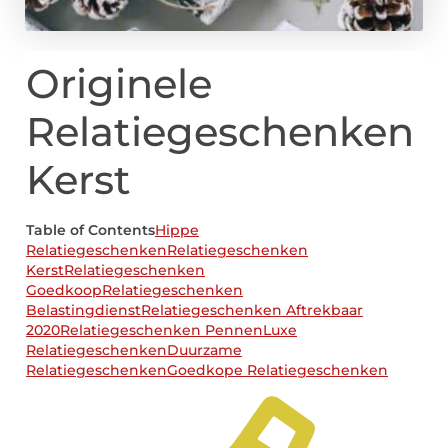
Originele
Relatiegeschenken
Kerst
Table of Contents
Hippe
Relatiegeschenken
Relatiegeschenken
Kerst
Relatiegeschenken
Goedkoop
Relatiegeschenken
Belastingdienst
Relatiegeschenken Aftrekbaar
2020
Relatiegeschenken Pennen
Luxe
Relatiegeschenken
Duurzame
Relatiegeschenken
Goedkope Relatiegeschenken