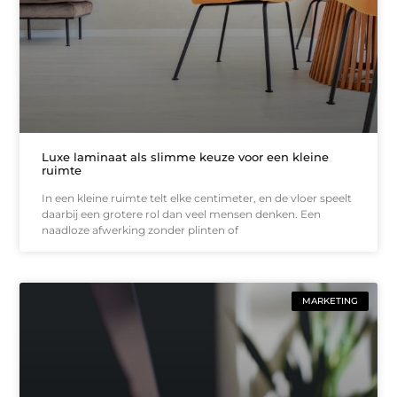
Luxe laminaat als slimme keuze voor een kleine
ruimte
In een kleine ruimte telt elke centimeter, en de vloer speelt
daarbij een grotere rol dan veel mensen denken. Een
naadloze afwerking zonder plinten of
MARKETING