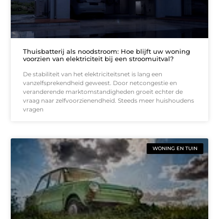
Thuisbatterij als noodstroom: Hoe blijft uw woning
voorzien van elektriciteit bij een stroomuitval?
De stabiliteit van het elektriciteitsnet is lang een
vanzelfsprekendheid geweest. Door netcongestie en
veranderende marktomstandigheden groeit echter de
vraag naar zelfvoorzienendheid. Steeds meer huishoudens
vragen
WONING EN TUIN