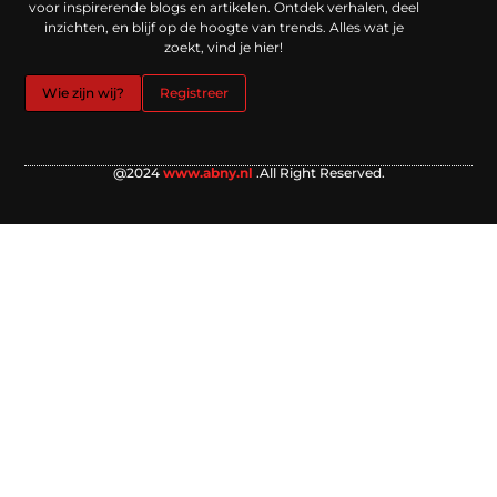
voor inspirerende blogs en artikelen. Ontdek verhalen, deel
inzichten, en blijf op de hoogte van trends. Alles wat je
zoekt, vind je hier!
Wie zijn wij?
Registreer
@2024
www.abny.nl
.All Right Reserved.