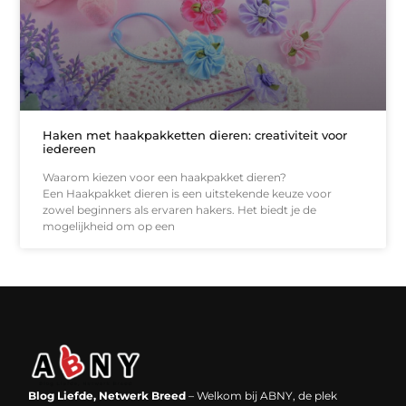
Haken met haakpakketten dieren: creativiteit voor
iedereen
Waarom kiezen voor een haakpakket dieren?
Een Haakpakket dieren is een uitstekende keuze voor
zowel beginners als ervaren hakers. Het biedt je de
mogelijkheid om op een
Backlinks kopen in Nederland: werkt het echt en waar moet je op letten?
Extra geld verdienen: kansen die dichterbij liggen dan je denkt
Blog Liefde, Netwerk Breed
– Welkom bij ABNY, de plek