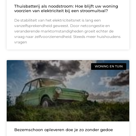
Thuisbatterij als noodstroom: Hoe blijft uw woning
voorzien van elektriciteit bij een stroomuitval?
De stabiliteit van het elektriciteitsnet is lang een
vanzelfsprekendheid geweest. Door netcongestie en
veranderende marktomstandigheden groeit echter de
vraag naar zelfvoorzienendheid. Steeds meer huishoudens
vragen
WONING EN TUIN
Bezemschoon opleveren doe je zo zonder gedoe