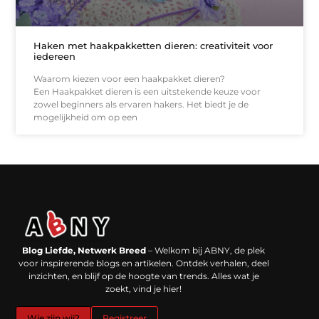
Haken met haakpakketten dieren: creativiteit voor
iedereen
Waarom kiezen voor een haakpakket dieren?
Een Haakpakket dieren is een uitstekende keuze voor
zowel beginners als ervaren hakers. Het biedt je de
mogelijkheid om op een
Backlinks kopen in Nederland: werkt het echt en waar moet je op letten?
Extra geld verdienen: kansen die dichterbij liggen dan je denkt
Blog Liefde, Netwerk Breed
– Welkom bij ABNY, de plek
voor inspirerende blogs en artikelen. Ontdek verhalen, deel
inzichten, en blijf op de hoogte van trends. Alles wat je
zoekt, vind je hier!
Wie zijn wij?
Registreer