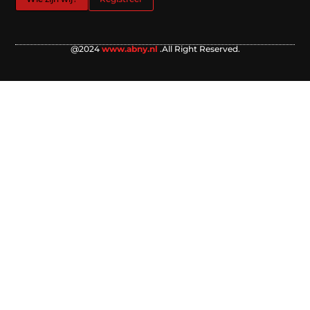
@2024
www.abny.nl
.All Right Reserved.