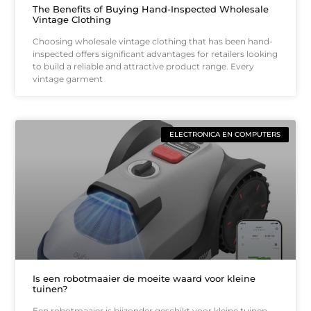
The Benefits of Buying Hand-Inspected Wholesale
Vintage Clothing
Choosing wholesale vintage clothing that has been hand-
inspected offers significant advantages for retailers looking
to build a reliable and attractive product range. Every
vintage garment
ELECTRONICA EN COMPUTERS
Is een robotmaaier de moeite waard voor kleine
tuinen?
Een robotmaaier is bijzonder geschikt voor kleine tuinen,