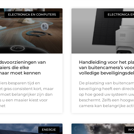
ELECTRONICA EN COMPUTERS
ELECTRONICA E
idsvoorzieningen van
Handleiding voor het pl
iers die elke
van buitencamera’s voo
naar moet kennen
volledige beveiligingsd
ers besparen tijd en
De plaatsing van buitencam
 gras consistent kort, maar
beveiliging heeft een direct
 moet belangrijker zijn dan
op hoe goed uw systeem u
 u een maaier kiest voor
beschermt. Zelfs een hoog
met
camera kan belangrijke acti
ENERGIE
WON