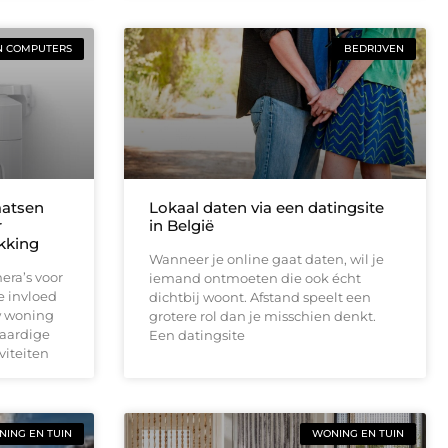
N COMPUTERS
BEDRIJVEN
aatsen
Lokaal daten via een datingsite
r
in België
ekking
Wanneer je online gaat daten, wil je
era’s voor
iemand ontmoeten die ook écht
e invloed
dichtbij woont. Afstand speelt een
w woning
grotere rol dan je misschien denkt.
waardige
Een datingsite
viteiten
ING EN TUIN
WONING EN TUIN