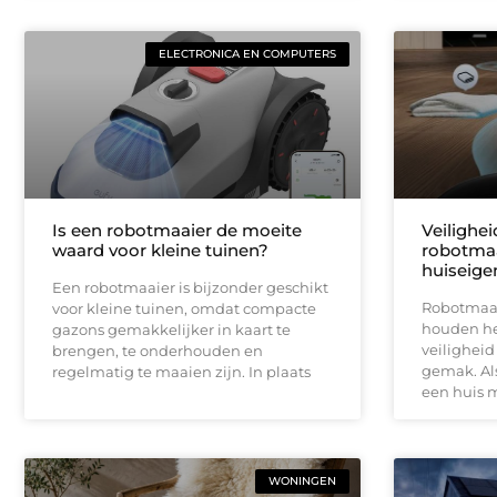
ELECTRONICA EN COMPUTERS
Is een robotmaaier de moeite
Veilighe
waard voor kleine tuinen?
robotmaa
huiseige
Een robotmaaier is bijzonder geschikt
Robotmaai
voor kleine tuinen, omdat compacte
houden het
gazons gemakkelijker in kaart te
veiligheid
brengen, te onderhouden en
gemak. Als
regelmatig te maaien zijn. In plaats
een huis 
WONINGEN