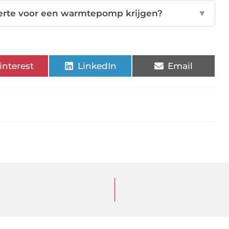
ferte voor een warmtepomp krijgen?
▼
interest
LinkedIn
Email