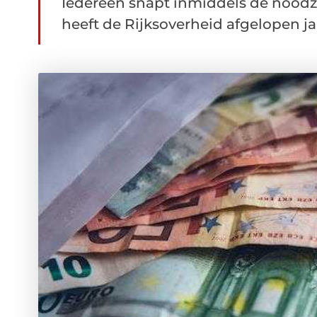
Iedereen snapt inmiddels de noodz
heeft de Rijksoverheid afgelopen ja