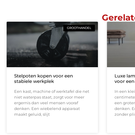
Gerelat
GROOTHANDEL
Stelpoten kopen voor een
Luxe lam
stabiele werkplek
voor een
Een kast, machine of werktafel die net
In een kle
niet waterpas staat, zorgt voor meer
centimeter
ergernis dan veel mensen vooraf
een groter
denken. Een wiebelend apparaat
denken. E
maakt geluid, slijt
zonder pli