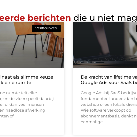
eerde berichten
die u niet ma
VERBOUWEN
inaat als slimme keuze
De kracht van lifetime va
 kleine ruimte
Google Ads voor SaaS be
ine ruimte telt elke
Google Ads bij SaaS bedrijv
, en de vloer speelt daarbij
fundamenteel anders dan b
e rol dan veel mensen
webshop of een lokale diens
en naadloze afwerking
Wie software verkoopt op
nten of
abonnementsbasis, denkt ni
eenmalige