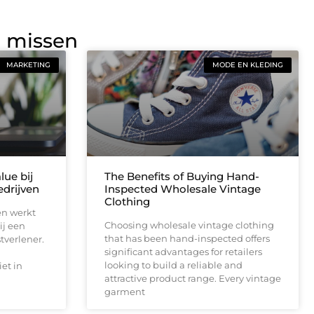
g missen
MARKETING
MODE EN KLEDING
lue bij
The Benefits of Buying Hand-
drijven
Inspected Wholesale Vintage
Clothing
en werkt
Choosing wholesale vintage clothing
ij een
that has been hand-inspected offers
tverlener.
significant advantages for retailers
looking to build a reliable and
et in
attractive product range. Every vintage
garment