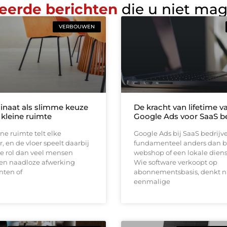
eerde berichten
die u niet ma
VERBOUWEN
inaat als slimme keuze
De kracht van lifetime va
 kleine ruimte
Google Ads voor SaaS be
ine ruimte telt elke
Google Ads bij SaaS bedrijv
, en de vloer speelt daarbij
fundamenteel anders dan b
e rol dan veel mensen
webshop of een lokale diens
en naadloze afwerking
Wie software verkoopt op
nten of
abonnementsbasis, denkt ni
eenmalige