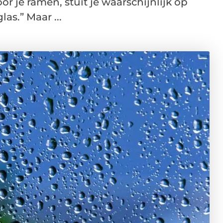
r je ramen, stuit je waarschijnlijk op
as.” Maar ...