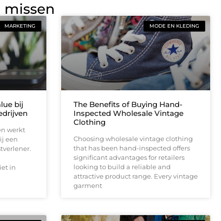
g missen
MARKETING
MODE EN KLEDING
lue bij
The Benefits of Buying Hand-
drijven
Inspected Wholesale Vintage
Clothing
en werkt
Choosing wholesale vintage clothing
ij een
that has been hand-inspected offers
tverlener.
significant advantages for retailers
looking to build a reliable and
et in
attractive product range. Every vintage
garment