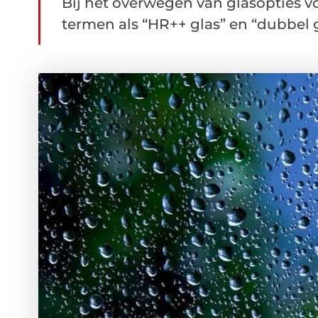
Bij het overwegen van glasopties voo
termen als “HR++ glas” en “dubbel gl