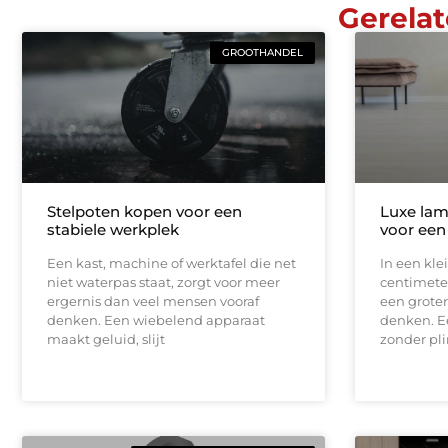
Gerelat
GROOTHANDEL
Stelpoten kopen voor een
Luxe lam
stabiele werkplek
voor een
Een kast, machine of werktafel die net
In een kle
niet waterpas staat, zorgt voor meer
centimeter
ergernis dan veel mensen vooraf
een groter
denken. Een wiebelend apparaat
denken. E
maakt geluid, slijt
zonder pli