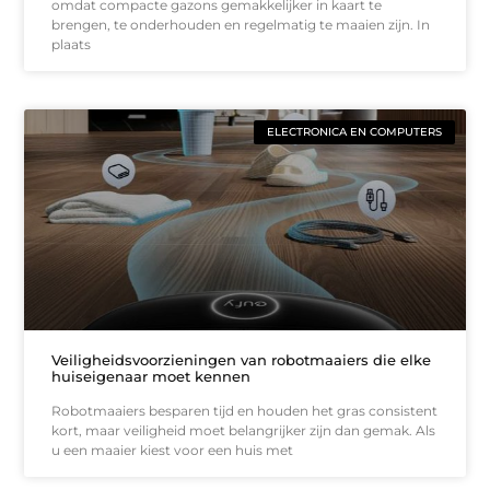
omdat compacte gazons gemakkelijker in kaart te
brengen, te onderhouden en regelmatig te maaien zijn. In
plaats
ELECTRONICA EN COMPUTERS
Veiligheidsvoorzieningen van robotmaaiers die elke
huiseigenaar moet kennen
Robotmaaiers besparen tijd en houden het gras consistent
kort, maar veiligheid moet belangrijker zijn dan gemak. Als
u een maaier kiest voor een huis met