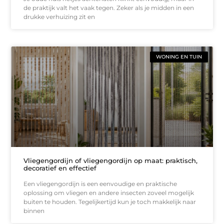
de praktijk valt het vaak tegen. Zeker als je midden in een
drukke verhuizing zit en
WONING EN TUIN
Vliegengordijn of vliegengordijn op maat: praktisch,
decoratief en effectief
Een vliegengordijn is een eenvoudige en praktische
oplossing om vliegen en andere insecten zoveel mogelijk
buiten te houden. Tegelijkertijd kun je toch makkelijk naar
binnen