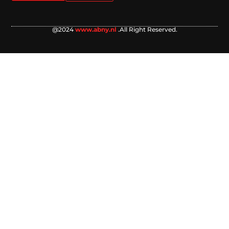
@2024
www.abny.nl
.All Right Reserved.