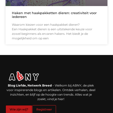
Haken met haakpakketten dieren: creativiteit voor
iedereen
Waarom kiezen voor een haakpakket dieren?
Een Haakpakket dieren is een uitstekende keuze voor
zowel beginners als ervaren hakers. Het biedt je de
mogelijkheid om op een
Backlinks kopen in Nederland: werkt het echt en waar moet je op letten?
Extra geld verdienen: kansen die dichterbij liggen dan je denkt
Blog Liefde, Netwerk Breed
– Welkom bij ABNY, de plek
voor inspirerende blogs en artikelen. Ontdek verhalen, deel
inzichten, en blijf op de hoogte van trends. Alles wat je
zoekt, vind je hier!
Wie zijn wij?
Registreer