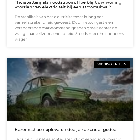
Thuisbatterij als noodstroom: Hoe blijft uw woning
voorzien van elektriciteit bij een stroomuitval?
De stabiliteit van het elektriciteitsnet is lang een
vanzelfsprekendheid geweest. Door netcongestie en
veranderende marktomstandigheden groeit echter de
vraag naar zelfvoorzienendheid. Steeds meer huishoudens
vragen
WONING EN TUIN
Bezemschoon opleveren doe je zo zonder gedoe
Je oude huis netjes achterlaten klinkt eenvoudig, maar in