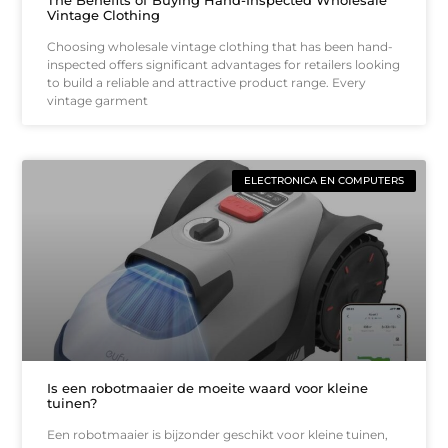
Vintage Clothing
Choosing wholesale vintage clothing that has been hand-
inspected offers significant advantages for retailers looking
to build a reliable and attractive product range. Every
vintage garment
ELECTRONICA EN COMPUTERS
Is een robotmaaier de moeite waard voor kleine
tuinen?
Een robotmaaier is bijzonder geschikt voor kleine tuinen,