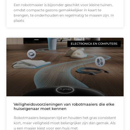
Een robotmaaier is bijzonder geschikt voor kleine tuinen,
omdat compacte gazons gemakkelijker in kaart te
brengen, te onderhouden en regelmatig te maaien zijn. In
plaats
ELECTRONICA EN COMPUTERS
Veiligheidsvoorzieningen van robotmaaiers die elke
huiseigenaar moet kennen
Robotmaaiers besparen tijd en houden het gras consistent
kort, maar veiligheid moet belangrijker zijn dan gemak. Als
u een maaier kiest voor een huis met