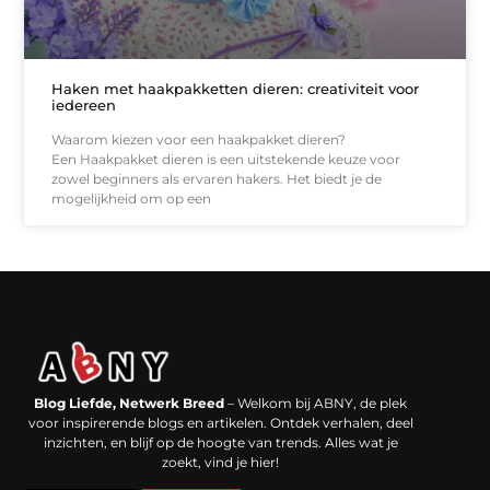
Haken met haakpakketten dieren: creativiteit voor
iedereen
Waarom kiezen voor een haakpakket dieren?
Een Haakpakket dieren is een uitstekende keuze voor
zowel beginners als ervaren hakers. Het biedt je de
mogelijkheid om op een
Backlinks kopen in Nederland: werkt het echt en waar moet je op letten?
Extra geld verdienen: kansen die dichterbij liggen dan je denkt
Blog Liefde, Netwerk Breed
– Welkom bij ABNY, de plek
voor inspirerende blogs en artikelen. Ontdek verhalen, deel
inzichten, en blijf op de hoogte van trends. Alles wat je
zoekt, vind je hier!