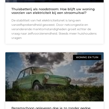
Thuisbatterij als noodstroom: Hoe blijft uw woning
voorzien van elektriciteit bij een stroomuitval?
De stabiliteit van het elektriciteitsnet is lang een
vanzelfsprekendheid geweest. Door netcongestie en
veranderende marktomstandigheden groeit echter de
vraag naar zelfvoorzienendheid. Steeds meer huishoudens
vragen
WONING EN TUIN
Bezemschoon opleveren doe je zo zonder gedoe