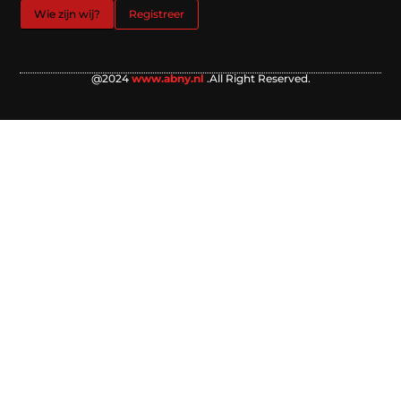
Wie zijn wij?
Registreer
@2024
www.abny.nl
.All Right Reserved.