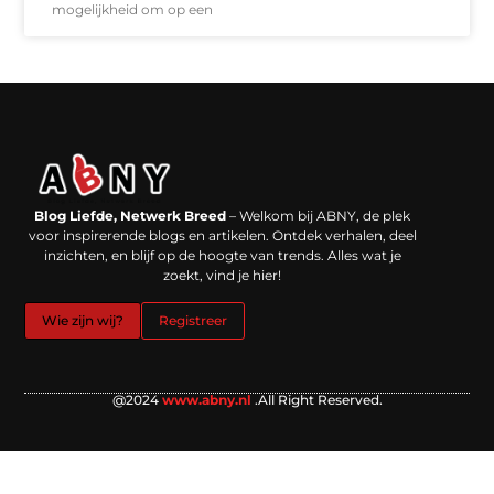
mogelijkheid om op een
Backlinks kopen in Nederland: werkt het echt en waar moet je op letten?
Extra geld verdienen: kansen die dichterbij liggen dan je denkt
Blog Liefde, Netwerk Breed
– Welkom bij ABNY, de plek
voor inspirerende blogs en artikelen. Ontdek verhalen, deel
inzichten, en blijf op de hoogte van trends. Alles wat je
zoekt, vind je hier!
Wie zijn wij?
Registreer
@2024
www.abny.nl
.All Right Reserved.