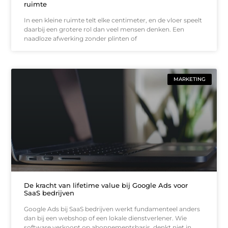
ruimte
In een kleine ruimte telt elke centimeter, en de vloer speelt
daarbij een grotere rol dan veel mensen denken. Een
naadloze afwerking zonder plinten of
MARKETING
De kracht van lifetime value bij Google Ads voor
SaaS bedrijven
Google Ads bij SaaS bedrijven werkt fundamenteel anders
dan bij een webshop of een lokale dienstverlener. Wie
software verkoopt op abonnementsbasis, denkt niet in