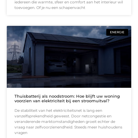
iedereen die warmte, sfeer en comfort aan het interieur wil
toevoegen. Of je nu een schapenvacht
ENERGIE
Thuisbatterij als noodstroom: Hoe blijft uw woning
voorzien van elektriciteit bij een stroomuitval?
De stabiliteit van het elektriciteitsnet is lang een
vanzelfsprekendheid geweest. Door netcongestie en
veranderende marktomstandigheden groeit echter de
vraag naar zelfvoorzienendheid. Steeds meer huishoudens
vragen