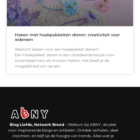
Haken met haakpakketten dieren: creativiteit voor
iedereen
Waarom kiezen voor een haakpakket dieren?
Een Haakpakket dieren is een uitstekende keuze voor
zowel beginners als ervaren hakers. Het biedt je de
mogelijkheid om op een
Backlinks kopen in Nederland: werkt het echt en waar moet je op letten?
Extra geld verdienen: kansen die dichterbij liggen dan je denkt
Blog Liefde, Netwerk Breed
– Welkom bij ABNY, de plek
voor inspirerende blogs en artikelen. Ontdek verhalen, deel
inzichten, en blijf op de hoogte van trends. Alles wat je