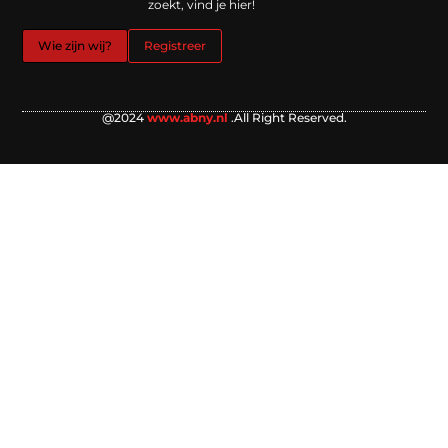
zoekt, vind je hier!
Wie zijn wij?
Registreer
@2024
www.abny.nl
.All Right Reserved.