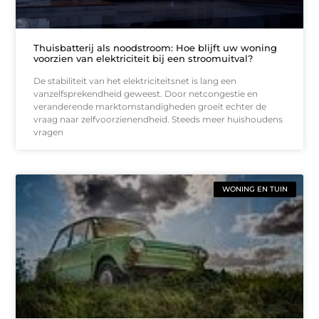
Thuisbatterij als noodstroom: Hoe blijft uw woning
voorzien van elektriciteit bij een stroomuitval?
De stabiliteit van het elektriciteitsnet is lang een
vanzelfsprekendheid geweest. Door netcongestie en
veranderende marktomstandigheden groeit echter de
vraag naar zelfvoorzienendheid. Steeds meer huishoudens
vragen
WONING EN TUIN