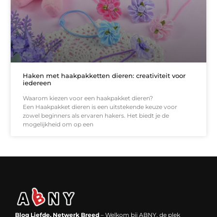
Haken met haakpakketten dieren: creativiteit voor
iedereen
Waarom kiezen voor een haakpakket dieren?
Een Haakpakket dieren is een uitstekende keuze voor
zowel beginners als ervaren hakers. Het biedt je de
mogelijkheid om op een
Backlinks kopen in Nederland: werkt het echt en waar moet je op letten?
Extra geld verdienen: kansen die dichterbij liggen dan je denkt
Blog Liefde, Netwerk Breed
– Welkom bij ABNY, de plek