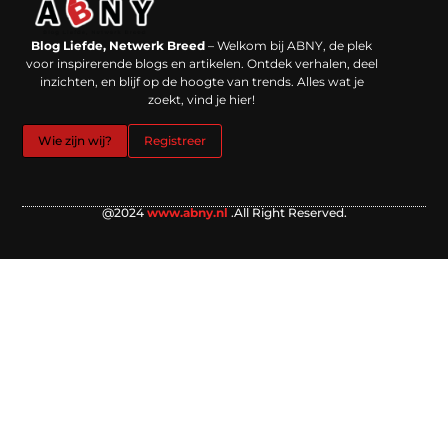
Backlinks kopen in Nederland: werkt het echt en waar moet je op letten?
Extra geld verdienen: kansen die dichterbij liggen dan je denkt
Blog Liefde, Netwerk Breed
– Welkom bij ABNY, de plek
voor inspirerende blogs en artikelen. Ontdek verhalen, deel
inzichten, en blijf op de hoogte van trends. Alles wat je
zoekt, vind je hier!
Wie zijn wij?
Registreer
@2024
www.abny.nl
.All Right Reserved.