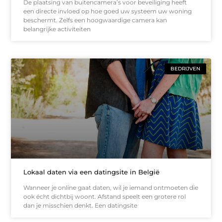
De plaatsing van buitencamera’s voor beveiliging heeft
een directe invloed op hoe goed uw systeem uw woning
beschermt. Zelfs een hoogwaardige camera kan
belangrijke activiteiten
BEDRIJVEN
Lokaal daten via een datingsite in België
Wanneer je online gaat daten, wil je iemand ontmoeten die
ook écht dichtbij woont. Afstand speelt een grotere rol
dan je misschien denkt. Een datingsite