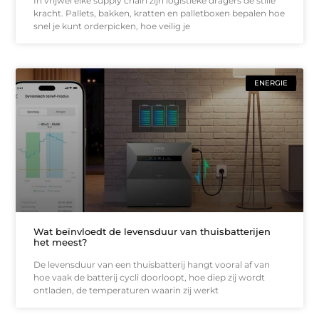
In vrijwel elke supply chain zijn logistieke dragers de stille
kracht. Pallets, bakken, kratten en palletboxen bepalen hoe
snel je kunt orderpicken, hoe veilig je
ENERGIE
Wat beïnvloedt de levensduur van thuisbatterijen
het meest?
De levensduur van een thuisbatterij hangt vooral af van
hoe vaak de batterij cycli doorloopt, hoe diep zij wordt
ontladen, de temperaturen waarin zij werkt