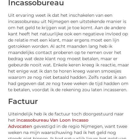
Incassobureau
Uit ervaring weet ik dat het inschakelen van een
incassobureau uit Nijmegen een uitstekende manier is
om het geld te krijgen wat je toe komt. Aan de andere
kant heeft het natuurlijke ook een negatieve invloed op
de relatie met een klant, maar ergens moet een lijn
getrokken worden. Al acht maanden lang heb ik
maandelijks contact proberen op te nemen over het
bedrag wat deze klant nog moest betalen, maar er
gebeurde nooit wat. Enkele keren kreeg ik reactie, maar
het enige wat ik dan te horen kreeg waren smoesjes
waarom ze nog niet betaald hadden. Zelfs nadat ik aan
had gegeven dat ze nog twee weken de tijd hadden om
te betalen, voordat ik de rekening zou laten incasseren.
Factuur
Uiteindelijk heb ik de factuur toch doorgestuurd naar
het
incassobureau Van Loon Incasso
Advocaten
gevestigd in de regio Nijmegen, want twee
weken na mijn waarschuwing had ik het geld nog
steeds niet binnen. Ik had natuurlijk liever het geld van