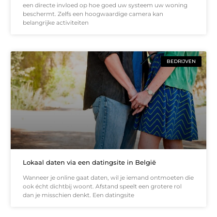
een directe invloed op hoe goed uw systeem uw woning
beschermt. Zelfs een hoogwaardige camera kan
belangrijke activiteiten
BEDRIJVEN
Lokaal daten via een datingsite in België
Wanneer je online gaat daten, wil je iemand ontmoeten die
ook écht dichtbij woont. Afstand speelt een grotere rol
dan je misschien denkt. Een datingsite