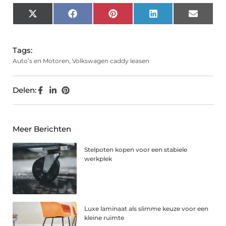
X
Facebook
Pinterest
LinkedIn
Email
(Twitter)
Tags:
Auto’s en Motoren
,
Volkswagen caddy leasen
Delen:
Meer Berichten
Stelpoten kopen voor een stabiele
werkplek
Luxe laminaat als slimme keuze voor een
kleine ruimte