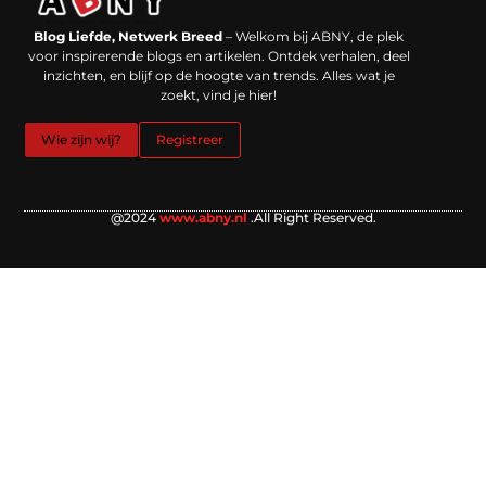
Backlinks kopen in Nederland: werkt het echt en waar moet je op letten?
Extra geld verdienen: kansen die dichterbij liggen dan je denkt
Blog Liefde, Netwerk Breed
– Welkom bij ABNY, de plek
voor inspirerende blogs en artikelen. Ontdek verhalen, deel
inzichten, en blijf op de hoogte van trends. Alles wat je
zoekt, vind je hier!
Wie zijn wij?
Registreer
@2024
www.abny.nl
.All Right Reserved.