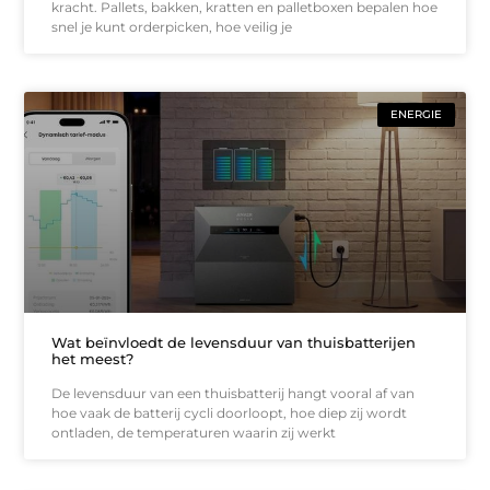
kracht. Pallets, bakken, kratten en palletboxen bepalen hoe
snel je kunt orderpicken, hoe veilig je
ENERGIE
Wat beïnvloedt de levensduur van thuisbatterijen
het meest?
De levensduur van een thuisbatterij hangt vooral af van
hoe vaak de batterij cycli doorloopt, hoe diep zij wordt
ontladen, de temperaturen waarin zij werkt