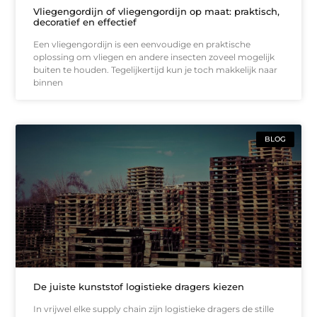
Vliegengordijn of vliegengordijn op maat: praktisch,
decoratief en effectief
Een vliegengordijn is een eenvoudige en praktische
oplossing om vliegen en andere insecten zoveel mogelijk
buiten te houden. Tegelijkertijd kun je toch makkelijk naar
binnen
BLOG
De juiste kunststof logistieke dragers kiezen
In vrijwel elke supply chain zijn logistieke dragers de stille