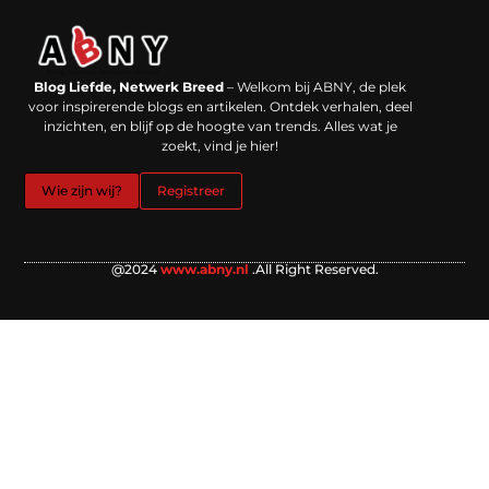
Backlinks kopen in Nederland: werkt het echt en waar moet je op letten?
Extra geld verdienen: kansen die dichterbij liggen dan je denkt
Blog Liefde, Netwerk Breed
– Welkom bij ABNY, de plek
voor inspirerende blogs en artikelen. Ontdek verhalen, deel
inzichten, en blijf op de hoogte van trends. Alles wat je
zoekt, vind je hier!
Wie zijn wij?
Registreer
@2024
www.abny.nl
.All Right Reserved.