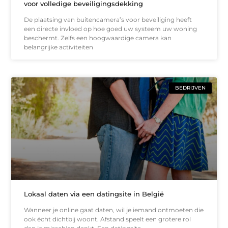
voor volledige beveiligingsdekking
De plaatsing van buitencamera’s voor beveiliging heeft
een directe invloed op hoe goed uw systeem uw woning
beschermt. Zelfs een hoogwaardige camera kan
belangrijke activiteiten
BEDRIJVEN
Lokaal daten via een datingsite in België
Wanneer je online gaat daten, wil je iemand ontmoeten die
ook écht dichtbij woont. Afstand speelt een grotere rol