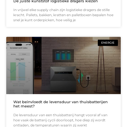
De juiste kunststof logistieke dragers kiezen
In vrijwel elke supply chain zijn logistieke dragers de stille
kracht. Pallets, bakken, kratten en palletboxen bepalen hoe
snel je kunt orderpicken, hoe veilig je
ENERGIE
Wat beïnvloedt de levensduur van thuisbatterijen
het meest?
De levensduur van een thuisbatterij hangt vooral af van
hoe vaak de batterij cycli doorloopt, hoe diep zij wordt
ontladen, de temperaturen waarin zij werkt