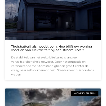
Thuisbatterij als noodstroom: Hoe blijft uw woning
voorzien van elektriciteit bij een stroomuitval?
De stabiliteit van het elektriciteitsnet is lang een
vanzelfsprekendheid geweest. Door netcongestie en
veranderende marktomstandigheden groeit echter de
vraag naar zelfvoorzienendheid. Steeds meer huishoudens
vragen
WONING EN TUIN