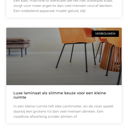
Een kast, machine of werktafel die net niet waterpas staat,
zorgt voor meer ergernis dan veel mensen vooraf denken.
Een wiebelend apparaat maakt geluid, slijt
VERBOUWEN
Luxe laminaat als slimme keuze voor een kleine
ruimte
In een kleine ruimte telt elke centimeter, en de vloer speelt
daarbij een grotere rol dan veel mensen denken. Een
naadloze afwerking zonder plinten of