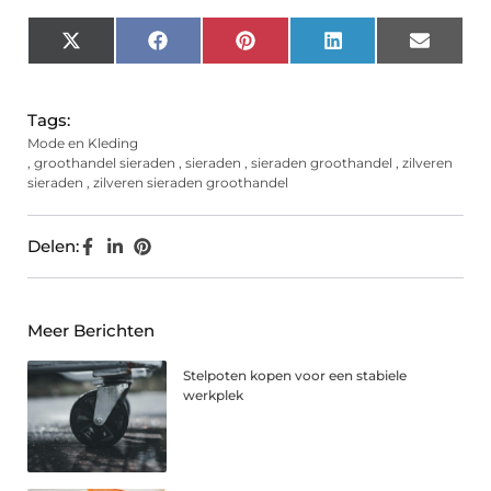
X
Facebook
Pinterest
LinkedIn
Email
(Twitter)
Tags:
Mode en Kleding
,
groothandel sieraden
,
sieraden
,
sieraden groothandel
,
zilveren
sieraden
,
zilveren sieraden groothandel
Delen:
Meer Berichten
Stelpoten kopen voor een stabiele
werkplek