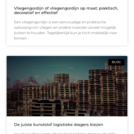
Vliegengordijn of vliegengordijn op maat: praktisch,
decoratief en effectief
Een vliegengordijn is een eenvoudige en praktische
oplossing om vliegen en andere insecten zoveel mogelijk
buiten te houden. Tegelijkertijd kun je toch makkelijk naar
binnen
BLOG
De juiste kunststof logistieke dragers kiezen
In vrijwel elke supply chain zijn logistieke dragers de stille