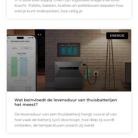
kracht. Pallets, bakken, kratten en palletboxen bepalen hoe
snel je kunt orderpicken, hoe veilig je
ENERGIE
Wat beïnvloedt de levensduur van thuisbatterijen
het meest?
De levensduur van een thuisbatterij hangt vooral af van
hoe vaak de batterij cycli doorloopt, hoe diep zij wordt
ontladen, de temperaturen waarin zij werkt