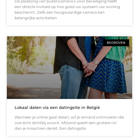
De plaatsing van buitencamera’s voor beveiliging heeft
een directe invloed op hoe goed uw systeem uw woning
beschermt. Zelfs een hoogwaardige camera kan
belangrijke activiteiten
BEDRIJVEN
Lokaal daten via een datingsite in België
Wanneer je online gaat daten, wil je iemand ontmoeten die
ook écht dichtbij woont. Afstand speelt een grotere rol
dan je misschien denkt. Een datingsite