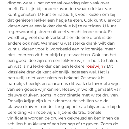
dingen waar u het normaal overdag niet vaak over
heeft. Dat zijn bijzondere avonden waar u lekker van
kunt genieten. U kunt er natuurlijk voor kiezen om bij
dat genieten lekker een hapje te eten. Ook kunt u ervoor
kiezen om er een lekker drankje bij te nuttigen. U kunt
tegenwoordig kiezen uit veel verschillende drank. Er
wordt erg veel drank verkocht en de ene drank is de
andere ook niet. Wanneer u wat sterke drank wilt dan
kunt u kiezen voor bijvoorbeeld een mixdrankje, maar
niet iedereen zit hier altijd op te wachten. Ook kan het
een goed idee zijn om een lekkere wijn in huis te halen.
En wat is nu lekkerder dan een lekkere
roséwijn
? Dit
klassieke drankje kent eigenlijk iedereen wel. Het is
natuurlijk niet voor niets zo bekend. Ze smaak is
namelijk heerlijk en daarom is dit vaak de favoriete wijn
van een goede wijnkenner. Roséwijn wordt gemaakt van
blauwe druiven, soms in combinatie met witte druiven.
De wijn krijgt zijn kleur doordat de schillen van de
blauwe druiven minder lang bij het sap blijven dan bij de
bereiding van rode wijn. Tijdens de traditionele
vinificatie worden de druiven gekneusd en beginnen de
schillen hun kleurstof aan het sap af te geven. Zodra de