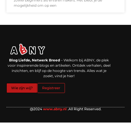
zowel beginners als ervaren hakers. Het biedt je de
mogelijkheid om op een
Backlinks kopen in Nederland: werkt het echt en waar moet je op letten?
Extra geld verdienen: kansen die dichterbij liggen dan je denkt
Blog Liefde, Netwerk Breed
– Welkom bij ABNY, de plek
voor inspirerende blogs en artikelen. Ontdek verhalen, deel
inzichten, en blijf op de hoogte van trends. Alles wat je
zoekt, vind je hier!
Wie zijn wij?
Registreer
@2024
www.abny.nl
.All Right Reserved.