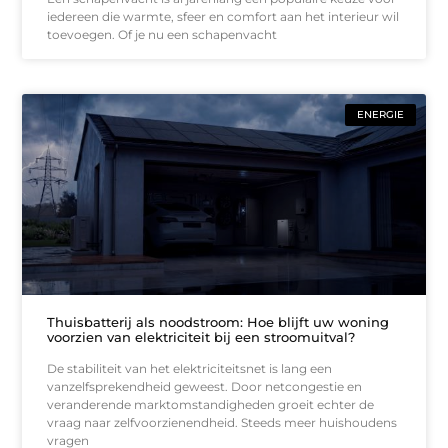
iedereen die warmte, sfeer en comfort aan het interieur wil
toevoegen. Of je nu een schapenvacht
ENERGIE
Thuisbatterij als noodstroom: Hoe blijft uw woning
voorzien van elektriciteit bij een stroomuitval?
De stabiliteit van het elektriciteitsnet is lang een
vanzelfsprekendheid geweest. Door netcongestie en
veranderende marktomstandigheden groeit echter de
vraag naar zelfvoorzienendheid. Steeds meer huishoudens
vragen