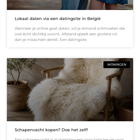
Lokaal daten via een datingsite in België
Wanneer je online gaat daten, wil je iemand ontmoeten die
ook écht dichtbij woont. Afstand speelt een grotere rol
dan je misschien denkt. Een datingsite
WONINGEN
Schapenvacht kopen? Doe het zelf!
Een schapenvacht is al jarenlang een populaire keuze voor