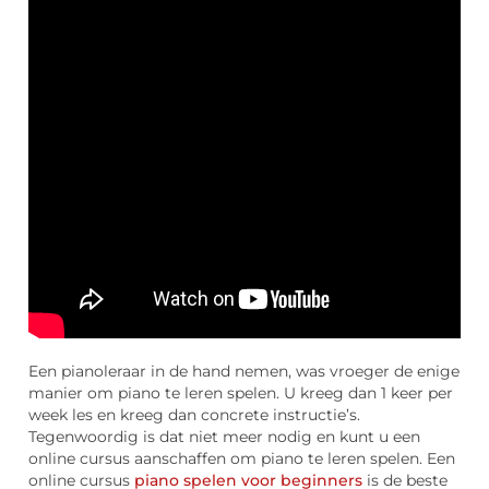
Een pianoleraar in de hand nemen, was vroeger de enige
manier om piano te leren spelen. U kreeg dan 1 keer per
week les en kreeg dan concrete instructie’s.
Tegenwoordig is dat niet meer nodig en kunt u een
online cursus aanschaffen om piano te leren spelen. Een
online cursus
piano spelen voor beginners
is de beste