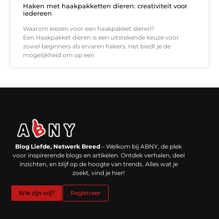
Haken met haakpakketten dieren: creativiteit voor
iedereen
Waarom kiezen voor een haakpakket dieren?
Een Haakpakket dieren is een uitstekende keuze voor
zowel beginners als ervaren hakers. Het biedt je de
mogelijkheid om op een
Backlinks kopen in Nederland: werkt het echt en waar moet je op letten?
Extra geld verdienen: kansen die dichterbij liggen dan je denkt
Blog Liefde, Netwerk Breed
– Welkom bij ABNY, de plek
voor inspirerende blogs en artikelen. Ontdek verhalen, deel
inzichten, en blijf op de hoogte van trends. Alles wat je
zoekt, vind je hier!
Wie zijn wij?
Registreer