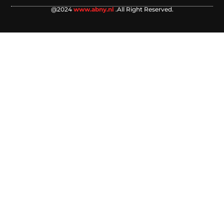
@2024
www.abny.nl
.All Right Reserved.