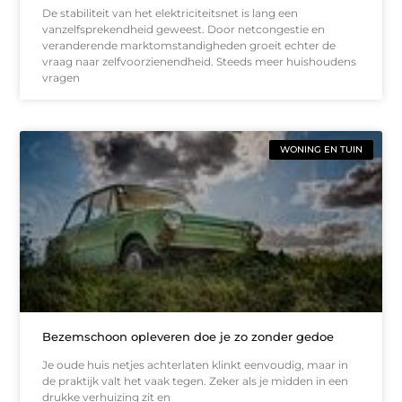
De stabiliteit van het elektriciteitsnet is lang een
vanzelfsprekendheid geweest. Door netcongestie en
veranderende marktomstandigheden groeit echter de
vraag naar zelfvoorzienendheid. Steeds meer huishoudens
vragen
WONING EN TUIN
Bezemschoon opleveren doe je zo zonder gedoe
Je oude huis netjes achterlaten klinkt eenvoudig, maar in
de praktijk valt het vaak tegen. Zeker als je midden in een
drukke verhuizing zit en