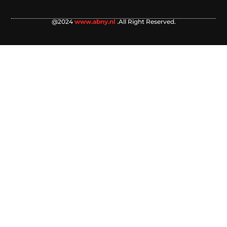
@2024
www.abny.nl
.All Right Reserved.