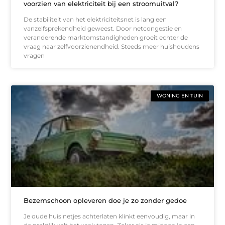
voorzien van elektriciteit bij een stroomuitval?
De stabiliteit van het elektriciteitsnet is lang een
vanzelfsprekendheid geweest. Door netcongestie en
veranderende marktomstandigheden groeit echter de
vraag naar zelfvoorzienendheid. Steeds meer huishoudens
vragen
WONING EN TUIN
Bezemschoon opleveren doe je zo zonder gedoe
Je oude huis netjes achterlaten klinkt eenvoudig, maar in