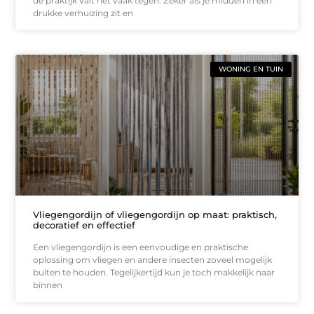
de praktijk valt het vaak tegen. Zeker als je midden in een
drukke verhuizing zit en
WONING EN TUIN
Vliegengordijn of vliegengordijn op maat: praktisch,
decoratief en effectief
Een vliegengordijn is een eenvoudige en praktische
oplossing om vliegen en andere insecten zoveel mogelijk
buiten te houden. Tegelijkertijd kun je toch makkelijk naar
binnen