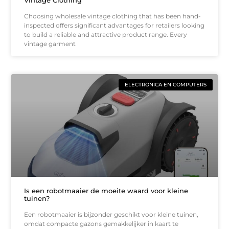
Choosing wholesale vintage clothing that has been hand-
inspected offers significant advantages for retailers looking
to build a reliable and attractive product range. Every
vintage garment
ELECTRONICA EN COMPUTERS
Is een robotmaaier de moeite waard voor kleine
tuinen?
Een robotmaaier is bijzonder geschikt voor kleine tuinen,
omdat compacte gazons gemakkelijker in kaart te