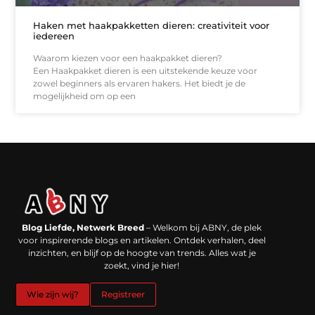
Haken met haakpakketten dieren: creativiteit voor
iedereen
Waarom kiezen voor een haakpakket dieren?
Een Haakpakket dieren is een uitstekende keuze voor
zowel beginners als ervaren hakers. Het biedt je de
mogelijkheid om op een
Backlinks kopen in Nederland: werkt het echt en waar moet je op letten?
Extra geld verdienen: kansen die dichterbij liggen dan je denkt
Blog Liefde, Netwerk Breed
– Welkom bij ABNY, de plek
voor inspirerende blogs en artikelen. Ontdek verhalen, deel
inzichten, en blijf op de hoogte van trends. Alles wat je
zoekt, vind je hier!
Wie zijn wij?
Registreer