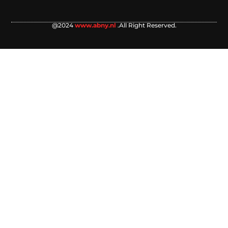
@2024
www.abny.nl
.All Right Reserved.