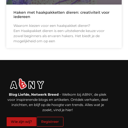
Haken met haakpakketten dieren: creativiteit voor
iedereen
Waarom kiezen voor een haakpakket dieren?
Een Haakpakket dieren is een uitstekende keuze voor
zowel beginners als ervaren hakers. Het biedt je de
mogelijkheid om op een
Backlinks kopen in Nederland: werkt het echt en waar moet je op letten?
Extra geld verdienen: kansen die dichterbij liggen dan je denkt
Blog Liefde, Netwerk Breed
– Welkom bij ABNY, de plek
voor inspirerende blogs en artikelen. Ontdek verhalen, deel
inzichten, en blijf op de hoogte van trends. Alles wat je
zoekt, vind je hier!
Wie zijn wij?
Registreer