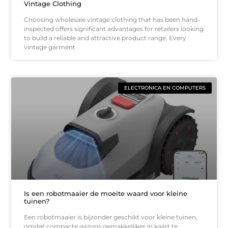
Vintage Clothing
Choosing wholesale vintage clothing that has been hand-
inspected offers significant advantages for retailers looking
to build a reliable and attractive product range. Every
vintage garment
ELECTRONICA EN COMPUTERS
Is een robotmaaier de moeite waard voor kleine
tuinen?
Een robotmaaier is bijzonder geschikt voor kleine tuinen,
omdat compacte gazons gemakkelijker in kaart te