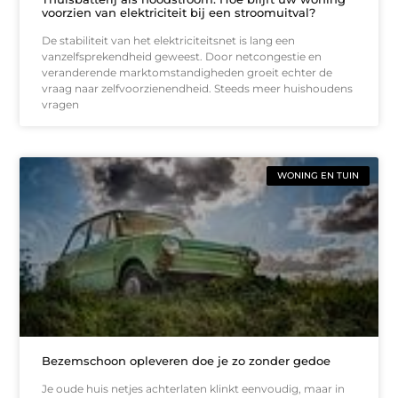
voorzien van elektriciteit bij een stroomuitval?
De stabiliteit van het elektriciteitsnet is lang een
vanzelfsprekendheid geweest. Door netcongestie en
veranderende marktomstandigheden groeit echter de
vraag naar zelfvoorzienendheid. Steeds meer huishoudens
vragen
WONING EN TUIN
Bezemschoon opleveren doe je zo zonder gedoe
Je oude huis netjes achterlaten klinkt eenvoudig, maar in