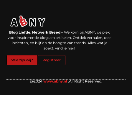
Backlinks kopen in Nederland: werkt het echt en waar moet je op letten?
Extra geld verdienen: kansen die dichterbij liggen dan je denkt
Blog Liefde, Netwerk Breed
– Welkom bij ABNY, de plek
voor inspirerende blogs en artikelen. Ontdek verhalen, deel
inzichten, en blijf op de hoogte van trends. Alles wat je
zoekt, vind je hier!
Wie zijn wij?
Registreer
@2024
www.abny.nl
.All Right Reserved.