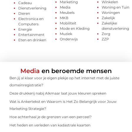
Marketing
Winkelen
Cadeau
Media
Woning en Tuin
Dienstverlening
Meubels
Woningen
Dieren
MKB
Zakelijk
Electronica en
Mobiliteit
Zakelijke
Computers
Mode en Kleding
dienstverlening
Energie
Muziek
Zorg
Entertainment
Onderwijs
ZZP
Eten en drinken
Media
en beroemde mensen
Ben jij al klaar voor je eigen plekje op het internet met de juiste
domeinregistratie?
Deze drukkerij nabij Alkmaar laat jouw kleuren spreken
Wat is Ankertekst en Waarom is Het Zo Belangrijk voor Jouw
Marketing Strategie?
Hoe achterhaal je de grenzen van een perceel?
Het heden en verleden van kadastrale kaarten