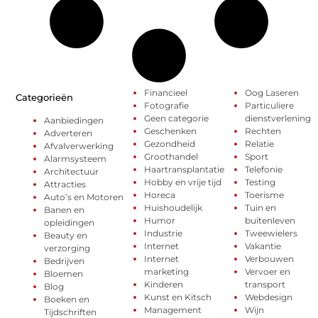
Financieel
Oog Laseren
Categorieën
Fotografie
Particuliere
Geen categorie
dienstverlening
Aanbiedingen
Geschenken
Rechten
Adverteren
Gezondheid
Relatie
Afvalverwerking
Groothandel
Sport
Alarmsysteem
Haartransplantatie
Telefonie
Architectuur
Hobby en vrije tijd
Testing
Attracties
Horeca
Toerisme
Auto’s en Motoren
Huishoudelijk
Tuin en
Banen en
Humor
buitenleven
opleidingen
Industrie
Tweewielers
Beauty en
Internet
Vakantie
verzorging
Internet
Verbouwen
Bedrijven
marketing
Vervoer en
Bloemen
Kinderen
transport
Blog
Kunst en Kitsch
Webdesign
Boeken en
Management
Wijn
Tijdschriften