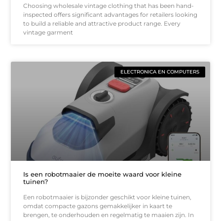
Choosing wholesale vintage clothing that has been hand-
inspected offers significant advantages for retailers looking
to build a reliable and attractive product range. Every
vintage garment
ELECTRONICA EN COMPUTERS
Is een robotmaaier de moeite waard voor kleine
tuinen?
Een robotmaaier is bijzonder geschikt voor kleine tuinen,
omdat compacte gazons gemakkelijker in kaart te
brengen, te onderhouden en regelmatig te maaien zijn. In