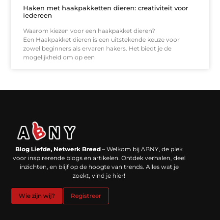
Haken met haakpakketten dieren: creativiteit voor
iedereen
Waarom kiezen voor een haakpakket dieren?
Een Haakpakket dieren is een uitstekende keuze voor
zowel beginners als ervaren hakers. Het biedt je de
mogelijkheid om op een
Backlinks kopen in Nederland: werkt het echt en waar moet je op letten?
Extra geld verdienen: kansen die dichterbij liggen dan je denkt
Blog Liefde, Netwerk Breed
– Welkom bij ABNY, de plek
voor inspirerende blogs en artikelen. Ontdek verhalen, deel
inzichten, en blijf op de hoogte van trends. Alles wat je
zoekt, vind je hier!
Wie zijn wij?
Registreer