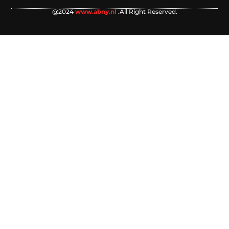
@2024
www.abny.nl
.All Right Reserved.