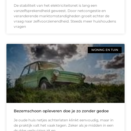
De stabiliteit van het elektriciteitsnet is lang een
vanzelfsprekendheid geweest. Door netcongestie en
veranderende marktomstandigheden groeit echter de
vraag naar zelfvoorzienendheid. Steeds meer huishoudens
vragen
WONING EN TUIN
Bezemschoon opleveren doe je zo zonder gedoe
Je oude huis netjes achterlaten klinkt eenvoudig, maar in
de praktijk valt het vaak tegen. Zeker als je midden in een
drukke verhuizing zit en