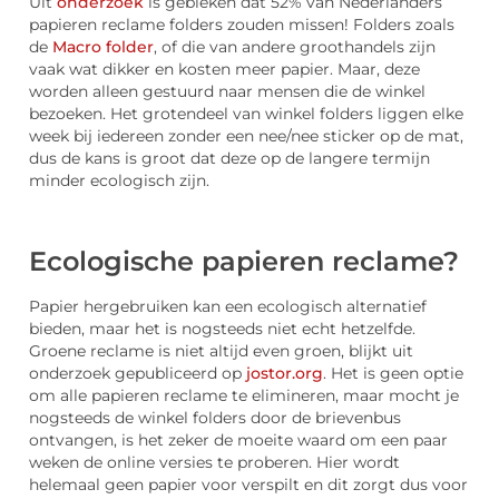
Uit
onderzoek
is gebleken dat 52% van Nederlanders
papieren reclame folders zouden missen! Folders zoals
de
Macro folder
, of die van andere groothandels zijn
vaak wat dikker en kosten meer papier. Maar, deze
worden alleen gestuurd naar mensen die de winkel
bezoeken. Het grotendeel van winkel folders liggen elke
week bij iedereen zonder een nee/nee sticker op de mat,
dus de kans is groot dat deze op de langere termijn
minder ecologisch zijn.
Ecologische papieren reclame?
Papier hergebruiken kan een ecologisch alternatief
bieden, maar het is nogsteeds niet echt hetzelfde.
Groene reclame is niet altijd even groen, blijkt uit
onderzoek gepubliceerd op
jostor.org
. Het is geen optie
om alle papieren reclame te elimineren, maar mocht je
nogsteeds de winkel folders door de brievenbus
ontvangen, is het zeker de moeite waard om een paar
weken de online versies te proberen. Hier wordt
helemaal geen papier voor verspilt en dit zorgt dus voor