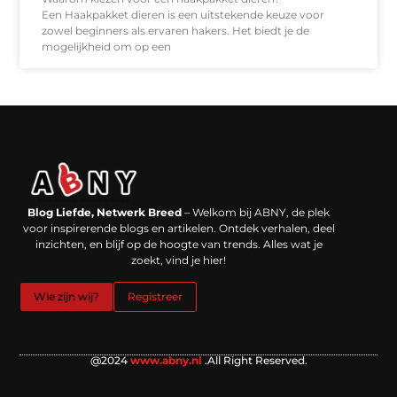
Een Haakpakket dieren is een uitstekende keuze voor
zowel beginners als ervaren hakers. Het biedt je de
mogelijkheid om op een
Backlinks kopen in Nederland: werkt het echt en waar moet je op letten?
Extra geld verdienen: kansen die dichterbij liggen dan je denkt
Blog Liefde, Netwerk Breed
– Welkom bij ABNY, de plek
voor inspirerende blogs en artikelen. Ontdek verhalen, deel
inzichten, en blijf op de hoogte van trends. Alles wat je
zoekt, vind je hier!
Wie zijn wij?
Registreer
@2024
www.abny.nl
.All Right Reserved.