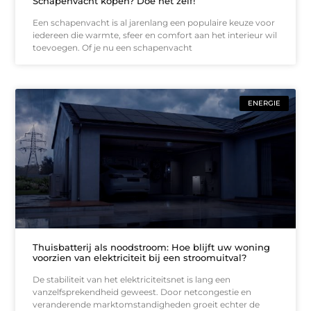
Schapenvacht kopen? Doe het zelf!
Een schapenvacht is al jarenlang een populaire keuze voor
iedereen die warmte, sfeer en comfort aan het interieur wil
toevoegen. Of je nu een schapenvacht
ENERGIE
Thuisbatterij als noodstroom: Hoe blijft uw woning
voorzien van elektriciteit bij een stroomuitval?
De stabiliteit van het elektriciteitsnet is lang een
vanzelfsprekendheid geweest. Door netcongestie en
veranderende marktomstandigheden groeit echter de