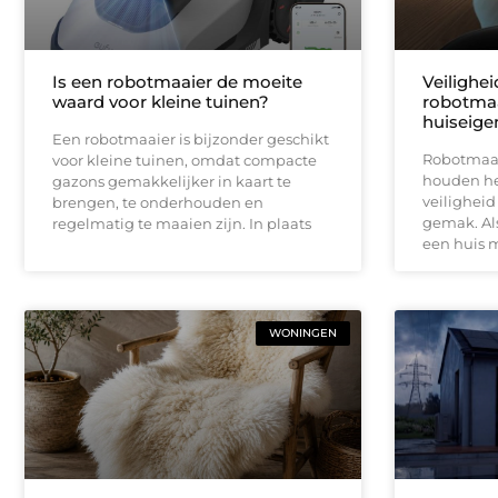
Is een robotmaaier de moeite
Veilighe
waard voor kleine tuinen?
robotmaa
huiseige
Een robotmaaier is bijzonder geschikt
Robotmaai
voor kleine tuinen, omdat compacte
houden het
gazons gemakkelijker in kaart te
veiligheid
brengen, te onderhouden en
gemak. Als
regelmatig te maaien zijn. In plaats
een huis 
WONINGEN