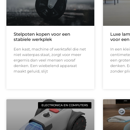
Stelpoten kopen voor een
Luxe lam
stabiele werkplek
voor een
Een kast, machine of werktafel die net
In een kle
niet waterpas staat, zorgt voor meer
centimeter
ergernis dan veel mensen vooraf
een groter
denken. Een wiebelend apparaat
denken. E
maakt geluid, slijt
zonder pli
ELECTRONICA EN COMPUTERS