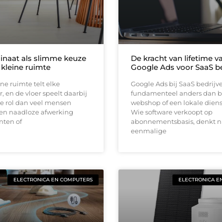
inaat als slimme keuze
De kracht van lifetime va
 kleine ruimte
Google Ads voor SaaS be
ine ruimte telt elke
Google Ads bij SaaS bedrijv
, en de vloer speelt daarbij
fundamenteel anders dan b
e rol dan veel mensen
webshop of een lokale diens
en naadloze afwerking
Wie software verkoopt op
nten of
abonnementsbasis, denkt ni
eenmalige
ELECTRONICA EN COMPUTERS
ELECTRONICA E