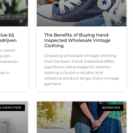
lue bij
The Benefits of Buying Hand-
drijven
Inspected Wholesale Vintage
Clothing
en werkt
Choosing wholesale vintage clothing
ij een
that has been hand-inspected offers
tverlener.
significant advantages for retailers
looking to build a reliable and
et in
attractive product range. Every vintage
garment
N COMPUTERS
BEDRIJVEN