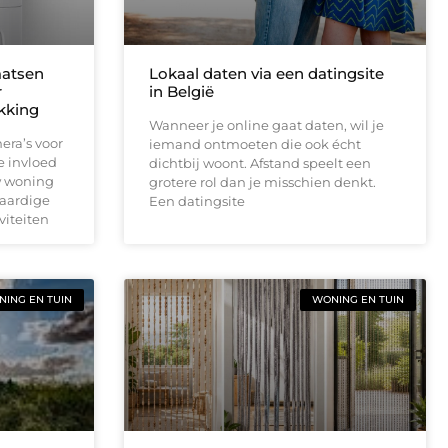
aatsen
Lokaal daten via een datingsite
r
in België
ekking
Wanneer je online gaat daten, wil je
era’s voor
iemand ontmoeten die ook écht
e invloed
dichtbij woont. Afstand speelt een
w woning
grotere rol dan je misschien denkt.
waardige
Een datingsite
viteiten
ING EN TUIN
WONING EN TUIN