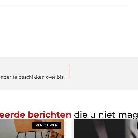
Heerlijke aardappelrecepten die iedereen kan bereiden zonder te beschikken over bizarre kookkunsten
eerde berichten
die u niet ma
VERBOUWEN