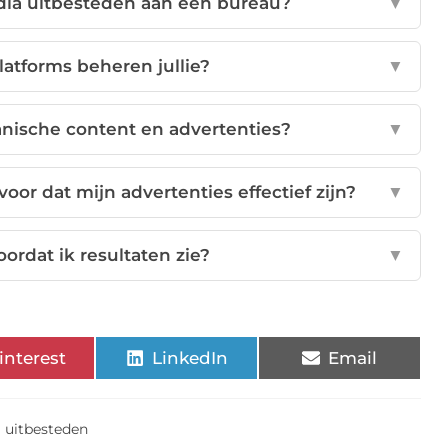
dia uitbesteden aan een bureau?
▼
latforms beheren jullie?
▼
ganische content en advertenties?
▼
oor dat mijn advertenties effectief zijn?
▼
ordat ik resultaten zie?
▼
interest
LinkedIn
Email
a uitbesteden