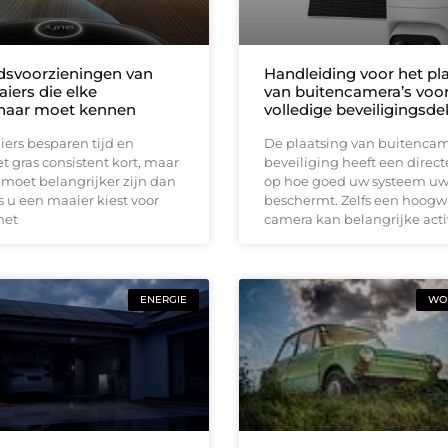
idsvoorzieningen van
Handleiding voor het pl
iers die elke
van buitencamera’s voo
naar moet kennen
volledige beveiligingsd
ers besparen tijd en
De plaatsing van buitencam
 gras consistent kort, maar
beveiliging heeft een direct
 moet belangrijker zijn dan
op hoe goed uw systeem u
 u een maaier kiest voor
beschermt. Zelfs een hoog
met
camera kan belangrijke acti
ENERGIE
WON