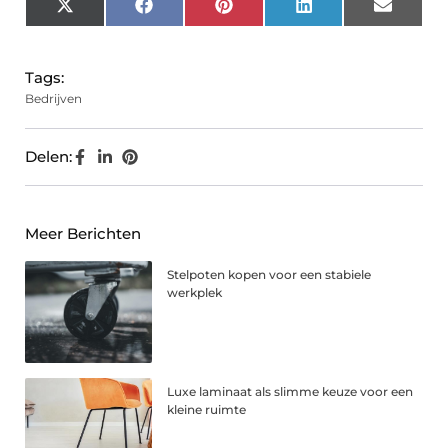
X
Facebook
Pinterest
LinkedIn
Email
(Twitter)
Tags:
Bedrijven
Delen:
Meer Berichten
Stelpoten kopen voor een stabiele
werkplek
Luxe laminaat als slimme keuze voor een
kleine ruimte