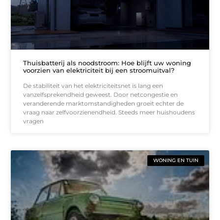
Thuisbatterij als noodstroom: Hoe blijft uw woning
voorzien van elektriciteit bij een stroomuitval?
De stabiliteit van het elektriciteitsnet is lang een
vanzelfsprekendheid geweest. Door netcongestie en
veranderende marktomstandigheden groeit echter de
vraag naar zelfvoorzienendheid. Steeds meer huishoudens
vragen
WONING EN TUIN