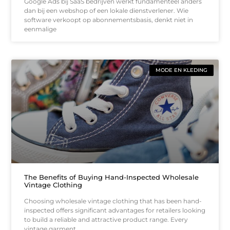
Google Ads bij SaaS bedrijven werkt fundamenteel anders
dan bij een webshop of een lokale dienstverlener. Wie
software verkoopt op abonnementsbasis, denkt niet in
eenmalige
MODE EN KLEDING
The Benefits of Buying Hand-Inspected Wholesale
Vintage Clothing
Choosing wholesale vintage clothing that has been hand-
inspected offers significant advantages for retailers looking
to build a reliable and attractive product range. Every
vintage garment