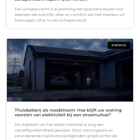
Een schapenvacht is al jarenlang een populaire keuze voor
iedereen die warmte, sfeer en comfort aan het interieur wil
toevoegen. Of je nu een schapenvacht
ENERGIE
Thuisbatterij als noodstroom: Hoe blijft uw woning
voorzien van elektriciteit bij een stroomuitval?
De stabiliteit van het elektriciteitsnet is lang een
vanzelfsprekendheid geweest. Door netcongestie en
veranderende marktomstandigheden groeit echter de