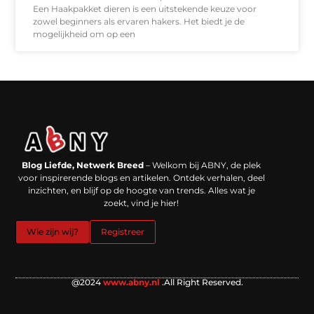
Een Haakpakket dieren is een uitstekende keuze voor
zowel beginners als ervaren hakers. Het biedt je de
mogelijkheid om op een
Backlinks kopen in Nederland: werkt het echt en waar moet je op letten?
Extra geld verdienen: kansen die dichterbij liggen dan je denkt
Blog Liefde, Netwerk Breed
– Welkom bij ABNY, de plek
voor inspirerende blogs en artikelen. Ontdek verhalen, deel
inzichten, en blijf op de hoogte van trends. Alles wat je
zoekt, vind je hier!
Wie zijn wij?
Registreer
@2024
www.abny.nl
.All Right Reserved.