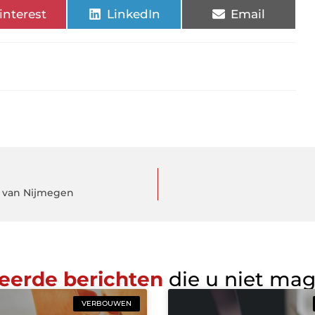
interest
LinkedIn
Email
nt van Nijmegen
eerde berichten
die u niet ma
VERBOUWEN