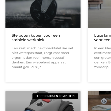
Stelpoten kopen voor een
Luxe lam
stabiele werkplek
voor een
Een kast, machine of werktafel die net
In een kle
niet waterpas staat, zorgt voor meer
centimeter
ergernis dan veel mensen vooraf
een groter
denken. Een wiebelend apparaat
denken. E
maakt geluid, slijt
zonder pli
ELECTRONICA EN COMPUTERS