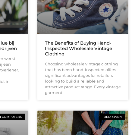
lue bij
The Benefits of Buying Hand-
drijven
Inspected Wholesale Vintage
Clothing
en werkt
Choosing wholesale vintage clothing
ij een
that has been hand-inspected offers
tverlener.
significant advantages for retailers
looking to build a reliable and
et in
attractive product range. Every vintage
garment
N COMPUTERS
BEDRIJVEN