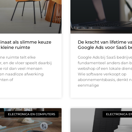
inaat als slimme keuze
De kracht van lifetime va
 kleine ruimte
Google Ads voor SaaS be
ine ruimte telt elke
Google Ads bij SaaS bedrijv
, en de vloer speelt daarbij
fundamenteel anders dan b
e rol dan veel mensen
webshop of een lokale diens
en naadloze afwerking
Wie software verkoopt op
nten of
abonnementsbasis, denkt ni
eenmalige
ELECTRONICA EN COMPUTERS
ELECTRONICA E