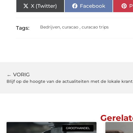
X (Twitter)
Facebook
P
Bedrijven
,
curacao
,
curacao trips
Tags:
← VORIG
Blijf op de hoogte van de actualiteiten met de lokale kra
Gerelat
GROOTHANDEL