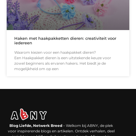
Haken met haakpakketten dieren: creativiteit voor
iedereen
Waarom kiezen voor een haakpakket dieren?
Een Haakpakket dieren is een uitstekende keuze voor
zowel beginners als ervaren hakers. Het biedt je de
mogelijkheid om op een
Backlinks kopen in Nederland: werkt het echt en waar moet je op letten?
Extra geld verdienen: kansen die dichterbij liggen dan je denkt
Blog Liefde, Netwerk Breed
– Welkom bij ABNY, de plek
voor inspirerende blogs en artikelen. Ontdek verhalen, deel