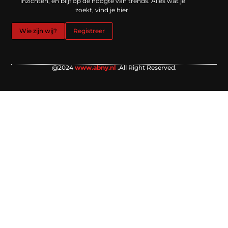
inzichten, en blijf op de hoogte van trends. Alles wat je
zoekt, vind je hier!
Wie zijn wij?
Registreer
@2024
www.abny.nl
.All Right Reserved.