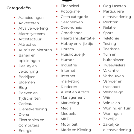
Financieel
Oog Laseren
Categorieën
Fotografie
Particuliere
Geen categorie
dienstverlening
Aanbiedingen
Geschenken
Rechten
Adverteren
Gezondheid
Relatie
Afvalverwerking
Groothandel
Sport
Alarmsysteem
Haartransplantatie
Telefonie
Architectuur
Hobby en vrije tijd
Testing
Attracties
Horeca
Toerisme
Auto’s en Motoren
Huishoudelijk
Tuin en
Banen en
Humor
buitenleven
opleidingen
Industrie
Tweewielers
Beauty en
Internet
Vakantie
verzorging
Internet
Verbouwen
Bedrijven
marketing
Vervoer en
Bloemen
Kinderen
transport
Blog
Kunst en Kitsch
Webdesign
Boeken en
Management
Wijn
Tijdschriften
Marketing
Winkelen
Cadeau
Media
Woning en Tuin
Dienstverlening
Meubels
Woningen
Dieren
MKB
Zakelijk
Electronica en
Mobiliteit
Zakelijke
Computers
Mode en Kleding
dienstverlening
Energie