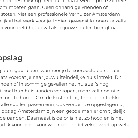
sen ter beschikking hebt. Daarnaast weten professionele
en om moeten gaan. Geen onhandige vrienden of
n stoten. Met een professionele Verhuizer Amsterdam
elijk al het werk voor je. Indien gewenst kunnen ze zelfs
ijvoorbeeld het geval als je jouw spullen brengt naar
opslag
ag kunt gebruiken, wanneer je bijvoorbeeld eerst naar
aats voordat je naar jouw uiteindelijke huis intrekt. Dit
den of in sommige gevallen het huis zelfs nog
snel hun huis konden verkopen, maar zelf nog niks
n om te huren. Om de kosten laag te houden trekken
t alle spullen passen erin, dus worden ze opgeslagen bij
delopslag Amsterdam zijn een geode manier om tijdelijk
gde panden. Daarnaast is de prijs niet zo hoog en is het
rlijk voordelen, voor wanneer je niet zeker weet op welk