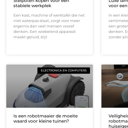
Stelpoten kopen voor een
Luxe lam
stabiele werkplek
voor een
Een kast, machine of werktafel die net
In een kle
niet waterpas staat, zorgt voor meer
centimeter
ergernis dan veel mensen vooraf
een groter
denken. Een wiebelend apparaat
denken. E
maakt geluid, slijt
zonder pli
ELECTRONICA EN COMPUTERS
Is een robotmaaier de moeite
Veilighe
waard voor kleine tuinen?
robotmaa
huiseige