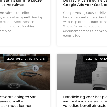
inaat als slimme keuze
De kracht van lifetime va
 kleine ruimte
Google Ads voor SaaS be
ine ruimte telt elke
Google Ads bij SaaS bedrijv
, en de vloer speelt daarbij
fundamenteel anders dan b
e rol dan veel mensen
webshop of een lokale diens
en naadloze afwerking
Wie software verkoopt op
nten of
abonnementsbasis, denkt ni
eenmalige
ELECTRONICA EN COMPUTERS
ELECTRONICA E
idsvoorzieningen van
Handleiding voor het pl
iers die elke
van buitencamera’s voo
naar moet kennen
volledige beveiligingsd