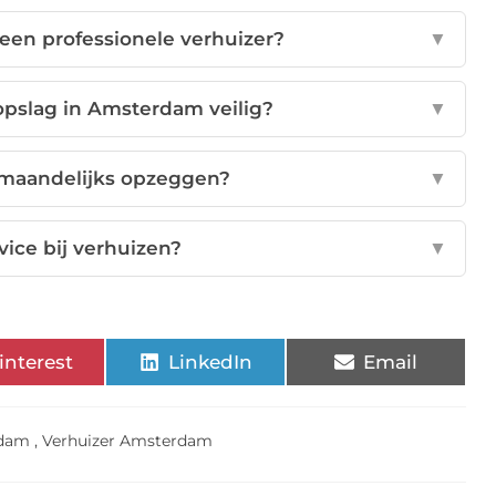
 een professionele verhuizer?
▼
lopslag in Amsterdam veilig?
▼
t maandelijks opzeggen?
▼
vice bij verhuizen?
▼
interest
LinkedIn
Email
rdam
,
Verhuizer Amsterdam