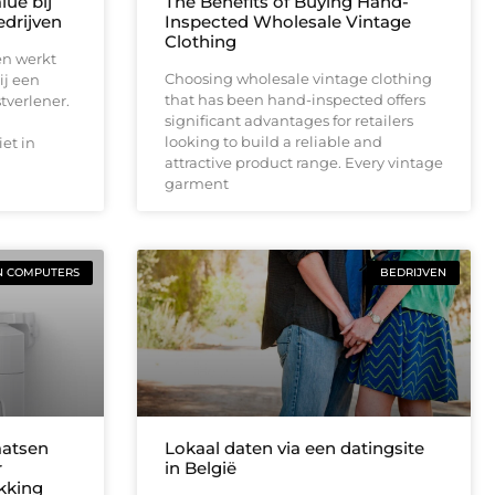
lue bij
The Benefits of Buying Hand-
drijven
Inspected Wholesale Vintage
Clothing
en werkt
Choosing wholesale vintage clothing
ij een
that has been hand-inspected offers
tverlener.
significant advantages for retailers
looking to build a reliable and
et in
attractive product range. Every vintage
garment
N COMPUTERS
BEDRIJVEN
aatsen
Lokaal daten via een datingsite
r
in België
ekking