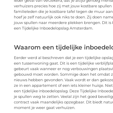
ieder geval van verzekerd, dat je altijd genoeg men
verhuizers precies hoe zij met jouw kostbare spull
familieleden die je kostbare tafel tegen de muur aa
hoef je zelf natuurlijk ook niks te doen. Zij doen nam
jouw spullen naar meerdere plekken brengen. Dit is b
een Tijdelijke Inboedelopslag Amsterdam.
Waarom een tijdelijke inboedel
Eerder werd al beschreven dat je een tijdelijke opsl
een tussenwoning gaat. Dit is een tijdelijke verblijfpl
gebeurt vaak wanneer er nog verbouwingen plaatsvin
gebouwd moet worden. Sommige doen het omdat zij 
nieuws hebben gevonden. Vaak wordt er dan gekoze
ze in een appartement of een iets kleiner huisje. Nie
een tijdelijke inboedelopslag. Deze Tijdelijke Inboe
je spullen weg te zetten. Veelal zijn het goed beveili
contract vaak maandelijks opzegbaar. Dit biedt natuu
moment je weer gaat verhuizen.