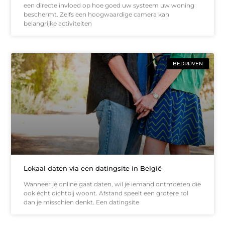
een directe invloed op hoe goed uw systeem uw woning
beschermt. Zelfs een hoogwaardige camera kan
belangrijke activiteiten
BEDRIJVEN
Lokaal daten via een datingsite in België
Wanneer je online gaat daten, wil je iemand ontmoeten die
ook écht dichtbij woont. Afstand speelt een grotere rol
dan je misschien denkt. Een datingsite