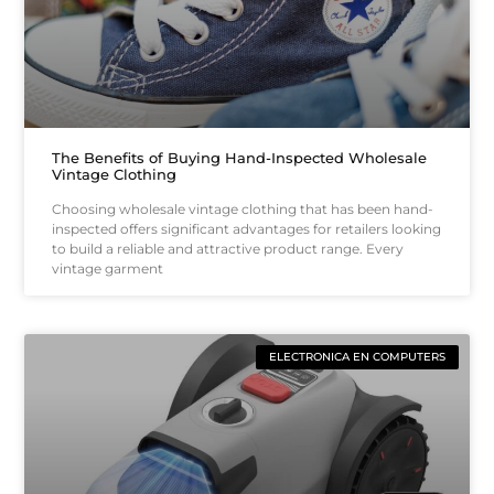
The Benefits of Buying Hand-Inspected Wholesale
Vintage Clothing
Choosing wholesale vintage clothing that has been hand-
inspected offers significant advantages for retailers looking
to build a reliable and attractive product range. Every
vintage garment
ELECTRONICA EN COMPUTERS