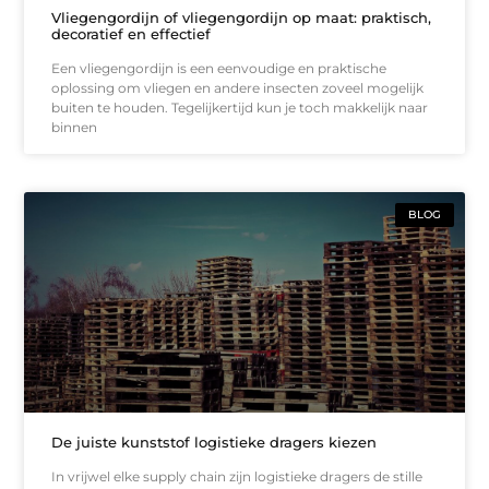
Vliegengordijn of vliegengordijn op maat: praktisch,
decoratief en effectief
Een vliegengordijn is een eenvoudige en praktische
oplossing om vliegen en andere insecten zoveel mogelijk
buiten te houden. Tegelijkertijd kun je toch makkelijk naar
binnen
BLOG
De juiste kunststof logistieke dragers kiezen
In vrijwel elke supply chain zijn logistieke dragers de stille