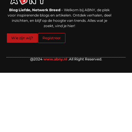
Backlinks kopen in Nederland: werkt het echt en waar moet je op letten?
Extra geld verdienen: kansen die dichterbij liggen dan je denkt
Blog Liefde, Netwerk Breed
– Welkom bij ABNY, de plek
voor inspirerende blogs en artikelen. Ontdek verhalen, deel
inzichten, en blijf op de hoogte van trends. Alles wat je
zoekt, vind je hier!
Wie zijn wij?
Registreer
@2024
www.abny.nl
.All Right Reserved.