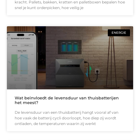
kracht. Pallets, bakken, kratten en palletboxen bepalen hoe
snel je kunt orderpicken, hoe veilig je
ENERGIE
Wat beïnvloedt de levensduur van thuisbatterijen
het meest?
De levensduur van een thuisbatterij hangt vooral af van
hoe vaak de batterij cycli doorloopt, hoe diep zij wordt
ontladen, de temperaturen waarin zij werkt