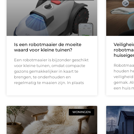
Is een robotmaaier de moeite
Veilighe
waard voor kleine tuinen?
robotmaa
huiseige
Een robotmaaier is bijzonder geschikt
Robotmaai
voor kleine tuinen, omdat compacte
houden het
gazons gemakkelijker in kaart te
veiligheid
brengen, te onderhouden en
gemak. Als
regelmatig te maaien zijn. In plaats
een huis 
WONINGEN