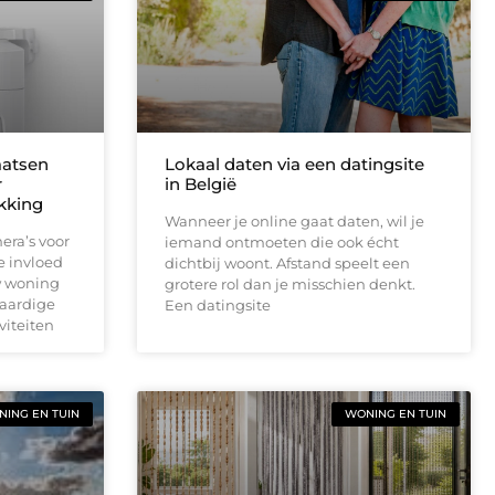
aatsen
Lokaal daten via een datingsite
r
in België
ekking
Wanneer je online gaat daten, wil je
era’s voor
iemand ontmoeten die ook écht
e invloed
dichtbij woont. Afstand speelt een
w woning
grotere rol dan je misschien denkt.
waardige
Een datingsite
viteiten
ING EN TUIN
WONING EN TUIN