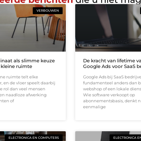
VERBOUWEN
inaat als slimme keuze
De kracht van lifetime va
 kleine ruimte
Google Ads voor SaaS be
ine ruimte telt elke
Google Ads bij SaaS bedrijv
, en de vloer speelt daarbij
fundamenteel anders dan b
e rol dan veel mensen
webshop of een lokale diens
en naadloze afwerking
Wie software verkoopt op
nten of
abonnementsbasis, denkt ni
eenmalige
ELECTRONICA EN COMPUTERS
ELECTRONICA E