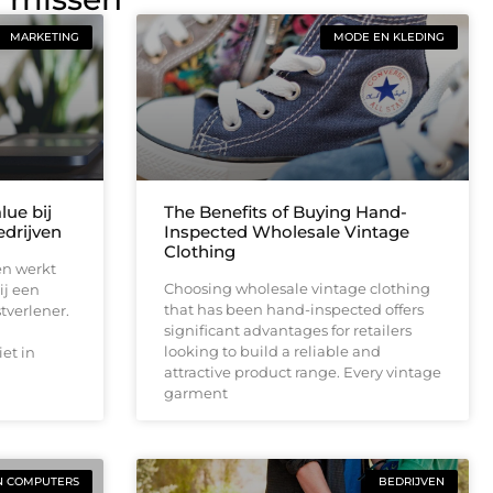
MARKETING
MODE EN KLEDING
lue bij
The Benefits of Buying Hand-
drijven
Inspected Wholesale Vintage
Clothing
en werkt
Choosing wholesale vintage clothing
ij een
that has been hand-inspected offers
tverlener.
significant advantages for retailers
looking to build a reliable and
et in
attractive product range. Every vintage
garment
N COMPUTERS
BEDRIJVEN