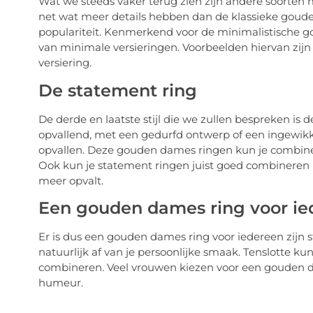
Wat we steeds vaker terug zien zijn andere soorten
net wat meer details hebben dan de klassieke gouden
populariteit. Kenmerkend voor de minimalistische go
van minimale versieringen. Voorbeelden hiervan zijn 
versiering.
De statement ring
De derde en laatste stijl die we zullen bespreken is
opvallend, met een gedurfd ontwerp of een ingewikkel
opvallen. Deze gouden dames ringen kun je combinere
Ook kun je statement ringen juist goed combineren 
meer opvalt.
Een gouden dames ring voor iede
Er is dus een gouden dames ring voor iedereen zijn st
natuurlijk af van je persoonlijke smaak. Tenslotte ku
combineren. Veel vrouwen kiezen voor een gouden da
humeur.