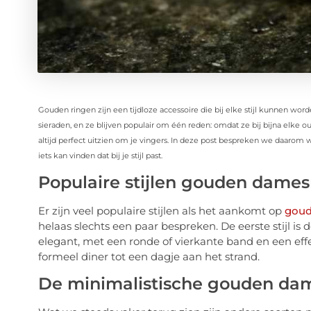
Gouden ringen zijn een tijdloze accessoire die bij elke stijl kunnen wo
sieraden, en ze blijven populair om één reden: omdat ze bij bijna elke o
altijd perfect uitzien om je vingers. In deze post bespreken we daarom 
iets kan vinden dat bij je stijl past.
Populaire stijlen gouden dame
Er zijn veel populaire stijlen als het aankomt op
goud
helaas slechts een paar bespreken. De eerste stijl is
elegant, met een ronde of vierkante band en een effe
formeel diner tot een dagje aan het strand.
De minimalistische gouden dam