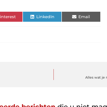
interest
LinkedIn
Email
Alles wat j
eerde berichten
die u niet ma