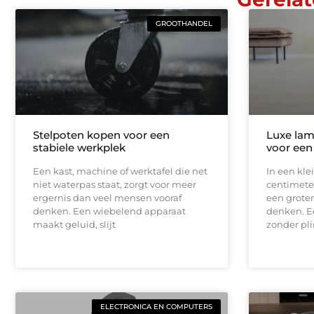
GROOTHANDEL
Stelpoten kopen voor een
Luxe lam
stabiele werkplek
voor een
Een kast, machine of werktafel die net
In een kle
niet waterpas staat, zorgt voor meer
centimeter
ergernis dan veel mensen vooraf
een groter
denken. Een wiebelend apparaat
denken. E
maakt geluid, slijt
zonder pli
ELECTRONICA EN COMPUTERS