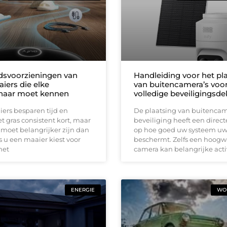
idsvoorzieningen van
Handleiding voor het pl
iers die elke
van buitencamera’s voo
naar moet kennen
volledige beveiligingsd
ers besparen tijd en
De plaatsing van buitencam
 gras consistent kort, maar
beveiliging heeft een direct
 moet belangrijker zijn dan
op hoe goed uw systeem u
 u een maaier kiest voor
beschermt. Zelfs een hoog
met
camera kan belangrijke acti
ENERGIE
WON