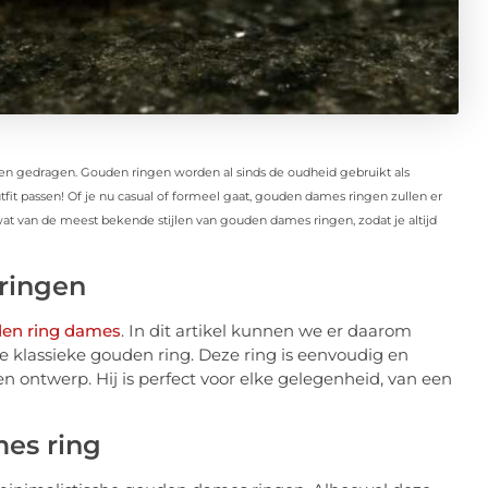
rden gedragen. Gouden ringen worden al sinds de oudheid gebruikt als
utfit passen! Of je nu casual of formeel gaat, gouden dames ringen zullen er
wat van de meest bekende stijlen van gouden dames ringen, zodat je altijd
sringen
en ring dames
. In dit artikel kunnen we er daarom
 de klassieke gouden ring. Deze ring is eenvoudig en
n ontwerp. Hij is perfect voor elke gelegenheid, van een
es ring