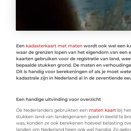
Een
kadasterkaart met maten
wordt ook wel een kad
waar de grenzen lopen van het eigendom van een e
kaarten gebruiken voor de registratie van lan
d, wee
bepaalde stukken grond. De maten en verhoudinge
Dit is handig voor berekeningen of als je moet wete
kadastral
e zijn in Nederland al in de zeventiende e
Een handige uitvinding voor overzicht
De Nederlanders gebruikten een
maten
kaart
bij het
stukken land van landeigenaren goed in beeld te bre
was, konden ze ook berekenen hoeveel belasting
ove
landen om Nederland heen ook wel handig. Zo gebru