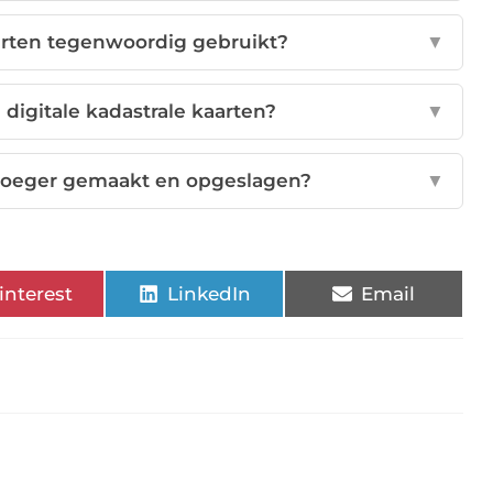
arten tegenwoordig gebruikt?
▼
 digitale kadastrale kaarten?
▼
 vroeger gemaakt en opgeslagen?
▼
interest
LinkedIn
Email