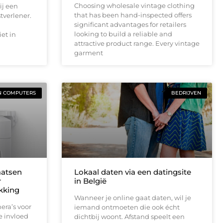
Choosing wholesale vintage clothing
ij een
that has been hand-inspected offers
tverlener.
significant advantages for retailers
looking to build a reliable and
et in
attractive product range. Every vintage
garment
N COMPUTERS
BEDRIJVEN
aatsen
Lokaal daten via een datingsite
r
in België
ekking
Wanneer je online gaat daten, wil je
era’s voor
iemand ontmoeten die ook écht
e invloed
dichtbij woont. Afstand speelt een