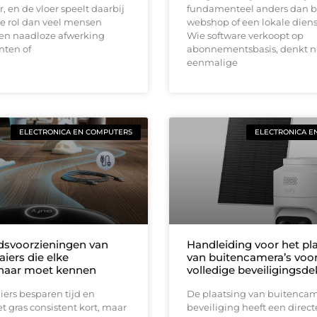
, en de vloer speelt daarbij
fundamenteel anders dan b
e rol dan veel mensen
webshop of een lokale diens
en naadloze afwerking
Wie software verkoopt op
nten of
abonnementsbasis, denkt ni
eenmalige
ELECTRONICA EN COMPUTERS
ELECTRONICA E
idsvoorzieningen van
Handleiding voor het pl
iers die elke
van buitencamera’s voo
naar moet kennen
volledige beveiligingsd
ers besparen tijd en
De plaatsing van buitencam
 gras consistent kort, maar
beveiliging heeft een direct