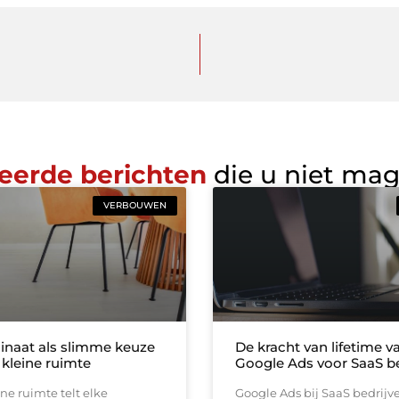
eerde berichten
die u niet ma
VERBOUWEN
inaat als slimme keuze
De kracht van lifetime va
 kleine ruimte
Google Ads voor SaaS be
ine ruimte telt elke
Google Ads bij SaaS bedrijv