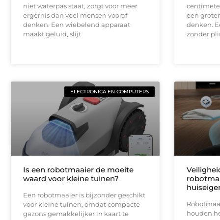
niet waterpas staat, zorgt voor meer
centimeter
ergernis dan veel mensen vooraf
een groter
denken. Een wiebelend apparaat
denken. E
maakt geluid, slijt
zonder pli
ELECTRONICA EN COMPUTERS
Is een robotmaaier de moeite
Veilighe
waard voor kleine tuinen?
robotmaa
huiseige
Een robotmaaier is bijzonder geschikt
Robotmaai
voor kleine tuinen, omdat compacte
houden het
gazons gemakkelijker in kaart te