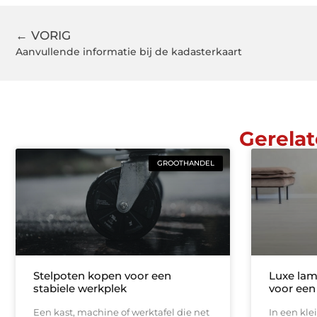
← VORIG
Aanvullende informatie bij de kadasterkaart
Gerelat
GROOTHANDEL
Stelpoten kopen voor een
Luxe lam
stabiele werkplek
voor een
Een kast, machine of werktafel die net
In een kle