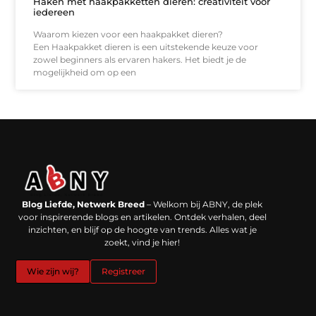
Haken met haakpakketten dieren: creativiteit voor
iedereen
Waarom kiezen voor een haakpakket dieren?
Een Haakpakket dieren is een uitstekende keuze voor
zowel beginners als ervaren hakers. Het biedt je de
mogelijkheid om op een
Backlinks kopen in Nederland: werkt het echt en waar moet je op letten?
Extra geld verdienen: kansen die dichterbij liggen dan je denkt
Blog Liefde, Netwerk Breed
– Welkom bij ABNY, de plek
voor inspirerende blogs en artikelen. Ontdek verhalen, deel
inzichten, en blijf op de hoogte van trends. Alles wat je
zoekt, vind je hier!
Wie zijn wij?
Registreer