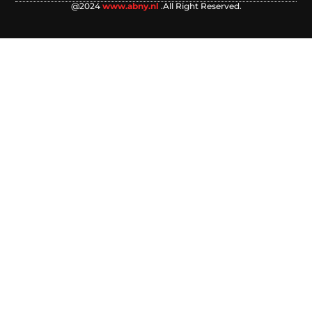
@2024
www.abny.nl
.All Right Reserved.