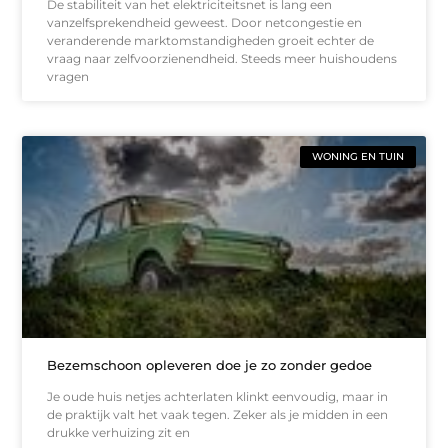
De stabiliteit van het elektriciteitsnet is lang een
vanzelfsprekendheid geweest. Door netcongestie en
veranderende marktomstandigheden groeit echter de
vraag naar zelfvoorzienendheid. Steeds meer huishoudens
vragen
WONING EN TUIN
Bezemschoon opleveren doe je zo zonder gedoe
Je oude huis netjes achterlaten klinkt eenvoudig, maar in
de praktijk valt het vaak tegen. Zeker als je midden in een
drukke verhuizing zit en