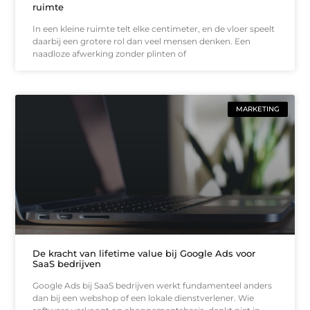
ruimte
In een kleine ruimte telt elke centimeter, en de vloer speelt
daarbij een grotere rol dan veel mensen denken. Een
naadloze afwerking zonder plinten of
MARKETING
De kracht van lifetime value bij Google Ads voor
SaaS bedrijven
Google Ads bij SaaS bedrijven werkt fundamenteel anders
dan bij een webshop of een lokale dienstverlener. Wie