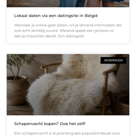
Lokaal daten via een datingsite in België
Wanneer je online gaat daten, wil je iemand ontmoeten die
ook écht dichtbij woont. Afstand speelt een grotere rol
dan je misschien denkt. Een datingsite
WONINGEN
Schapenvacht kopen? Doe het zelf!
Een schapenvacht is al jarenlang een populaire keuze voor