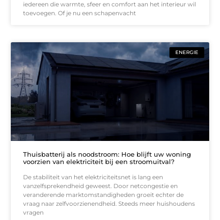
iedereen die warmte, sfeer en comfort aan het interieur wil
toevoegen. Of je nu een schapenvacht
ENERGIE
Thuisbatterij als noodstroom: Hoe blijft uw woning
voorzien van elektriciteit bij een stroomuitval?
De stabiliteit van het elektriciteitsnet is lang een
vanzelfsprekendheid geweest. Door netcongestie en
veranderende marktomstandigheden groeit echter de
vraag naar zelfvoorzienendheid. Steeds meer huishoudens
vragen