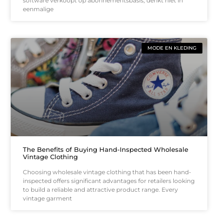
software verkoopt op abonnementsbasis, denkt niet in
eenmalige
MODE EN KLEDING
The Benefits of Buying Hand-Inspected Wholesale
Vintage Clothing
Choosing wholesale vintage clothing that has been hand-
inspected offers significant advantages for retailers looking
to build a reliable and attractive product range. Every
vintage garment