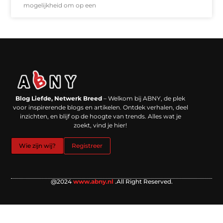
mogelijkheid om op een
Backlinks kopen in Nederland: werkt het echt en waar moet je op letten?
Extra geld verdienen: kansen die dichterbij liggen dan je denkt
Blog Liefde, Netwerk Breed
– Welkom bij ABNY, de plek
voor inspirerende blogs en artikelen. Ontdek verhalen, deel
inzichten, en blijf op de hoogte van trends. Alles wat je
zoekt, vind je hier!
Wie zijn wij?
Registreer
@2024
www.abny.nl
.All Right Reserved.