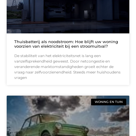
Thuisbatterij als noodstroom: Hoe blijft uw woning
voorzien van elektriciteit bij een stroomuitval?
De stabiliteit van het elektriciteitsnet is lang een
vanzelfsprekendheid geweest. Door netcongestie en
veranderende marktomstandigheden groeit echter de
vraag naar zelfvoorzienendheid. Steeds meer huishoudens
vragen
WONING EN TUIN