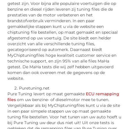
getest zijn. Voor bijna alle populaire voertuigen die op
benzine en diesel rijden leveren zij tuning files die de
prestaties van de motor verbeteren en het
brandstofverbruik verminderen. In een paar
gemakkelijke stappen kunt u via de website een
chiptuning file bestellen, op maat gemaakt en speciaal
afgestemd op uw voertuig. De site biedt een helder
overzicht van alle verschillende tuning files,
gecategoriseerd op automerk. Daarnaast biedt
MyChiptuningfiles hoge kwaliteit customer service en
technische support, en zijn 95% van alle files MaHa
getest. De MaHa tests die wij zelf hebben uitgevoerd
komen dan ook overeen met de gegevens op de
website.
Puretuning.net
Pure Tuning levert op maat gemaakte
ECU remapping
files
om uw benzine- of dieselmotor mee te tunen.
Vergelijkbaar als bij MyChiptuningfiles kunt u via de site
in een paar simpele stappen uw op maat gemaakte
tuning file bestellen. Voor het tunen van uw auto hoeft u
bij Pure Tuning uw deur dus niet uit! Uit onze tests is
gebleken dat de remapping files van Pure Tuning over