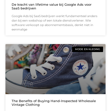
De kracht van lifetime value bij Google Ads voor
SaaS bedrijven
Google Ads bij SaaS bedrijven werkt fundamenteel anders
dan bij een webshop of een lokale dienstverlener. Wie
software verkoopt op abonnementsbasis, denkt niet in
eenmalige
MODE EN KLEDING
The Benefits of Buying Hand-Inspected Wholesale
Vintage Clothing