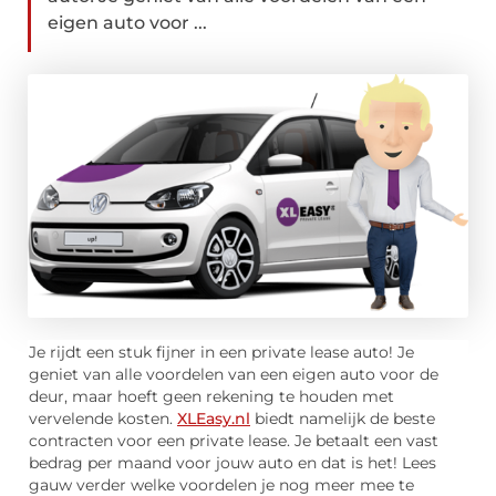
eigen auto voor ...
Je rijdt een stuk fijner in een private lease auto! Je
geniet van alle voordelen van een eigen auto voor de
deur, maar hoeft geen rekening te houden met
vervelende kosten.
XLEasy.nl
biedt namelijk de beste
contracten voor een private lease. Je betaalt een vast
bedrag per maand voor jouw auto en dat is het! Lees
gauw verder welke voordelen je nog meer mee te