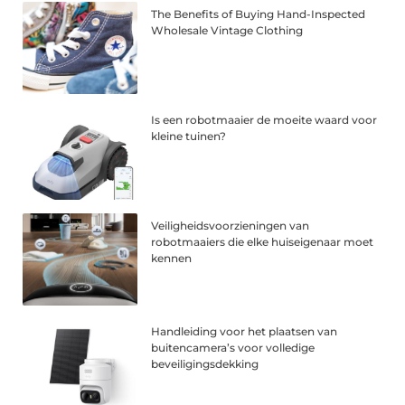
The Benefits of Buying Hand-Inspected
Wholesale Vintage Clothing
Is een robotmaaier de moeite waard voor
kleine tuinen?
Veiligheidsvoorzieningen van
robotmaaiers die elke huiseigenaar moet
kennen
Handleiding voor het plaatsen van
buitencamera’s voor volledige
beveiligingsdekking