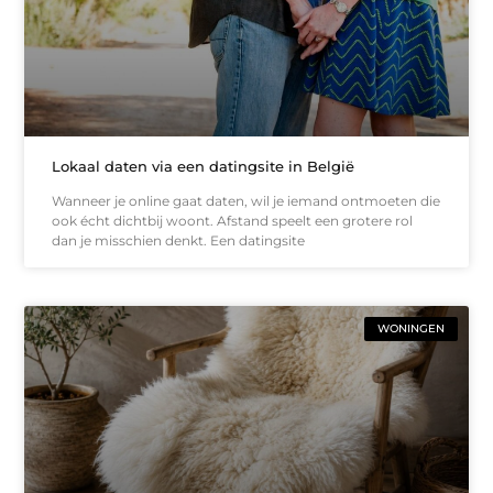
Lokaal daten via een datingsite in België
Wanneer je online gaat daten, wil je iemand ontmoeten die
ook écht dichtbij woont. Afstand speelt een grotere rol
dan je misschien denkt. Een datingsite
WONINGEN