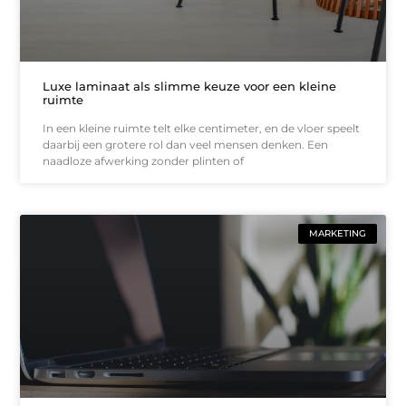
Luxe laminaat als slimme keuze voor een kleine
ruimte
In een kleine ruimte telt elke centimeter, en de vloer speelt
daarbij een grotere rol dan veel mensen denken. Een
naadloze afwerking zonder plinten of
MARKETING