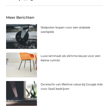
Meer Berichten
Stelpoten kopen voor een stabiele
werkplek
Luxe laminaat als slimme keuze voor een
kleine ruimte
De kracht van lifetime value bij Google Ads
voor SaaS bedrijven