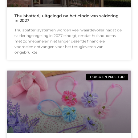
Thuisbatterij uitgelegd na het einde van saldering
in 2027
Thuisbatterijsystemen worden veel waardevoller nadat de
salderingsregeling in 2027 eindigt, omdat huishoudens
met zonnepanelen niet langer dezelfde financiële
voordelen ontvangen voor het terugleveren van
ongebruikte
HOBBY EN VRIJE TIJD