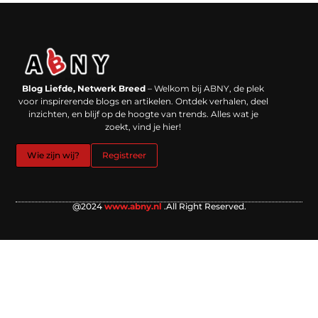
Backlinks kopen in Nederland: werkt het echt en waar moet je op letten?
Extra geld verdienen: kansen die dichterbij liggen dan je denkt
Blog Liefde, Netwerk Breed
– Welkom bij ABNY, de plek
voor inspirerende blogs en artikelen. Ontdek verhalen, deel
inzichten, en blijf op de hoogte van trends. Alles wat je
zoekt, vind je hier!
Wie zijn wij?
Registreer
@2024
www.abny.nl
.All Right Reserved.