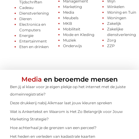
Management
Wijn
Tijdschriften
Marketing
Winkelen
Cadeau
Media
Woning en Tuin
Dienstverlening
Meubels
Woningen
Dieren
MKB
Zakelijk
Electronica en
Mobiliteit
Zakelijke
Computers
Mode en Kleding
dienstverlening
Energie
Muziek
Zorg
Entertainment
Onderwijs
ZZP
Eten en drinken
Media
en beroemde mensen
Ben jij al klaar voor je eigen plekje op het internet met de juiste
domeinregistratie?
Deze drukkerij nabij Alkmaar laat jouw kleuren spreken
Wat is Ankertekst en Waarom is Het Zo Belangrijk voor Jouw
Marketing Strategie?
Hoe achterhaal je de grenzen van een perceel?
Het heden en verleden van kadastrale kaarten