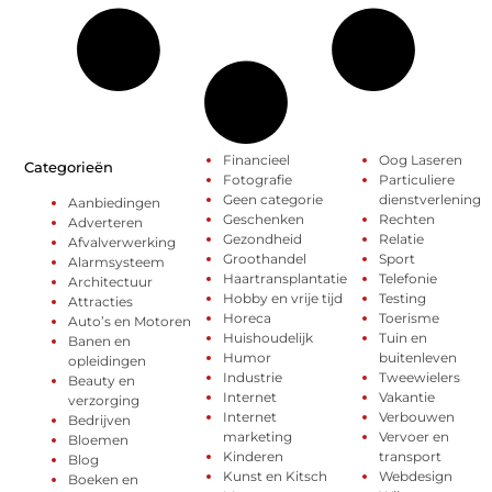
Financieel
Oog Laseren
Categorieën
Fotografie
Particuliere
Geen categorie
dienstverlening
Aanbiedingen
Geschenken
Rechten
Adverteren
Gezondheid
Relatie
Afvalverwerking
Groothandel
Sport
Alarmsysteem
Haartransplantatie
Telefonie
Architectuur
Hobby en vrije tijd
Testing
Attracties
Horeca
Toerisme
Auto’s en Motoren
Huishoudelijk
Tuin en
Banen en
Humor
buitenleven
opleidingen
Industrie
Tweewielers
Beauty en
Internet
Vakantie
verzorging
Internet
Verbouwen
Bedrijven
marketing
Vervoer en
Bloemen
Kinderen
transport
Blog
Kunst en Kitsch
Webdesign
Boeken en