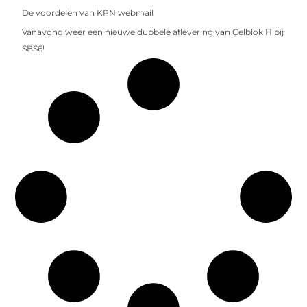
De voordelen van KPN webmail
Vanavond weer een nieuwe dubbele aflevering van Celblok H bij
SBS6!