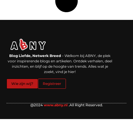
Backlinks kopen in Nederland: werkt het echt en waar moet je op letten?
Extra geld verdienen: kansen die dichterbij liggen dan je denkt
Blog Liefde, Netwerk Breed
– Welkom bij ABNY, de plek
voor inspirerende blogs en artikelen. Ontdek verhalen, deel
inzichten, en blijf op de hoogte van trends. Alles wat je
zoekt, vind je hier!
Wie zijn wij?
Registreer
@2024
www.abny.nl
.All Right Reserved.