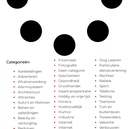
Financieel
Oog Laseren
Categorieën
Fotografie
Particuliere
Geen categorie
dienstverlening
Aanbiedingen
Geschenken
Rechten
Adverteren
Gezondheid
Relatie
Afvalverwerking
Groothandel
Sport
Alarmsysteem
Haartransplantatie
Telefonie
Architectuur
Hobby en vrije tijd
Testing
Attracties
Horeca
Toerisme
Auto’s en Motoren
Huishoudelijk
Tuin en
Banen en
Humor
buitenleven
opleidingen
Industrie
Tweewielers
Beauty en
Internet
Vakantie
verzorging
Internet
Verbouwen
Bedrijven