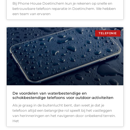
Bij Phone House Doetinchem kun je rekenen op snelle en
betrouwbare telefoon reparatie in Doetinchem. We hebben
een team van ervaren
TELEFONIE
De voordelen van waterbestendige en
schokbestendige telefoons voor outdoor-activiteiten
Als je graag in de buitenlucht bent, dan weet je dat je
telefoon altijd een belangrijke rol speelt bij het vastleggen
van herinneringen en het navigeren door onbekend terrein.
Het