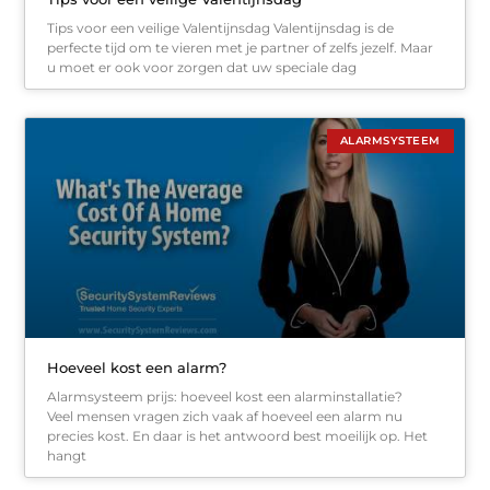
Tips voor een veilige Valentijnsdag Valentijnsdag is de
perfecte tijd om te vieren met je partner of zelfs jezelf. Maar
u moet er ook voor zorgen dat uw speciale dag
ALARMSYSTEEM
Hoeveel kost een alarm?
Alarmsysteem prijs: hoeveel kost een alarminstallatie?
Veel mensen vragen zich vaak af hoeveel een alarm nu
precies kost. En daar is het antwoord best moeilijk op. Het
hangt