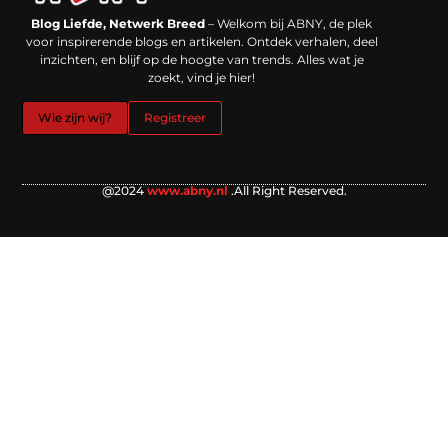
Backlinks kopen in Nederland: werkt het echt en waar moet je op letten?
Extra geld verdienen: kansen die dichterbij liggen dan je denkt
Blog Liefde, Netwerk Breed
– Welkom bij ABNY, de plek
voor inspirerende blogs en artikelen. Ontdek verhalen, deel
inzichten, en blijf op de hoogte van trends. Alles wat je
zoekt, vind je hier!
Wie zijn wij?
Registreer
@2024
www.abny.nl
.All Right Reserved.