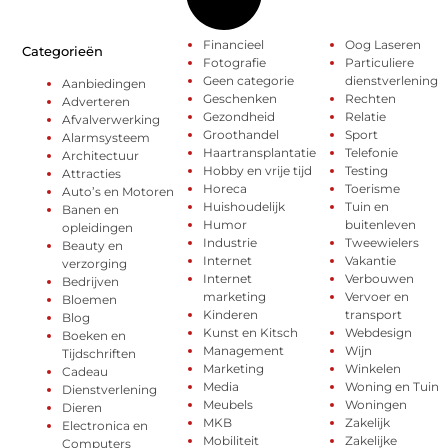
Financieel
Oog Laseren
Categorieën
Fotografie
Particuliere
Geen categorie
dienstverlening
Aanbiedingen
Geschenken
Rechten
Adverteren
Gezondheid
Relatie
Afvalverwerking
Groothandel
Sport
Alarmsysteem
Haartransplantatie
Telefonie
Architectuur
Hobby en vrije tijd
Testing
Attracties
Horeca
Toerisme
Auto’s en Motoren
Huishoudelijk
Tuin en
Banen en
Humor
buitenleven
opleidingen
Industrie
Tweewielers
Beauty en
Internet
Vakantie
verzorging
Internet
Verbouwen
Bedrijven
marketing
Vervoer en
Bloemen
Kinderen
transport
Blog
Kunst en Kitsch
Webdesign
Boeken en
Management
Wijn
Tijdschriften
Marketing
Winkelen
Cadeau
Media
Woning en Tuin
Dienstverlening
Meubels
Woningen
Dieren
MKB
Zakelijk
Electronica en
Mobiliteit
Zakelijke
Computers