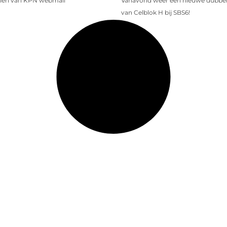
len van KPN webmail
Vanavond weer een nieuwe dubbele
van Celblok H bij SBS6!