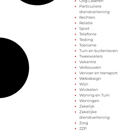
Oog Laseren
Particuliere
dienstverlening
Rechten
Relatie
Sport
Telefonie
Testing
Toerisme
Tuin en buitenleven
Tweewielers
Vakantie
Verbouwen
Vervoer en transport
Webdesign
Wijn
Winkelen
Woning en Tuin
Woningen
Zakelijk
Zakelijke
dienstverlening
Zorg
ZZP