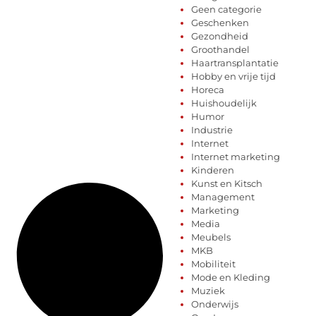
Geen categorie
Geschenken
Gezondheid
Groothandel
Haartransplantatie
Hobby en vrije tijd
Horeca
Huishoudelijk
Humor
Industrie
Internet
Internet marketing
Kinderen
Kunst en Kitsch
Management
Marketing
Media
Meubels
MKB
Mobiliteit
Mode en Kleding
Muziek
Onderwijs