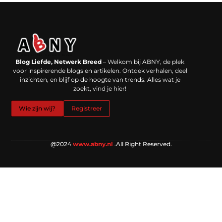
Backlinks kopen in Nederland: werkt het echt en waar moet je op letten?
Extra geld verdienen: kansen die dichterbij liggen dan je denkt
Blog Liefde, Netwerk Breed
– Welkom bij ABNY, de plek
voor inspirerende blogs en artikelen. Ontdek verhalen, deel
inzichten, en blijf op de hoogte van trends. Alles wat je
zoekt, vind je hier!
Wie zijn wij?
Registreer
@2024
www.abny.nl
.All Right Reserved.