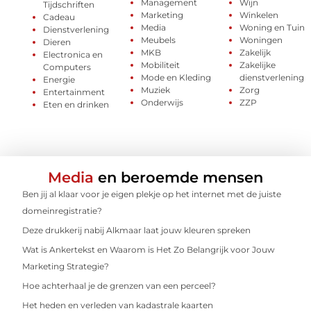
Management
Wijn
Tijdschriften
Marketing
Winkelen
Cadeau
Media
Woning en Tuin
Dienstverlening
Meubels
Woningen
Dieren
MKB
Zakelijk
Electronica en
Mobiliteit
Zakelijke
Computers
Mode en Kleding
dienstverlening
Energie
Muziek
Zorg
Entertainment
Onderwijs
ZZP
Eten en drinken
Media
en beroemde mensen
Ben jij al klaar voor je eigen plekje op het internet met de juiste
domeinregistratie?
Deze drukkerij nabij Alkmaar laat jouw kleuren spreken
Wat is Ankertekst en Waarom is Het Zo Belangrijk voor Jouw
Marketing Strategie?
Hoe achterhaal je de grenzen van een perceel?
Het heden en verleden van kadastrale kaarten