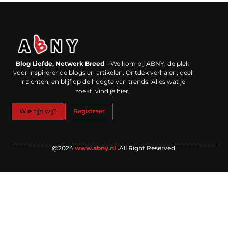
Backlinks kopen in Nederland: werkt het echt en waar moet je op letten?
Extra geld verdienen: kansen die dichterbij liggen dan je denkt
Blog Liefde, Netwerk Breed
– Welkom bij ABNY, de plek
voor inspirerende blogs en artikelen. Ontdek verhalen, deel
inzichten, en blijf op de hoogte van trends. Alles wat je
zoekt, vind je hier!
Wie zijn wij?
Registreer
@2024
www.abny.nl
.All Right Reserved.