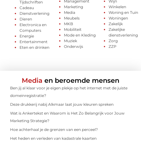
Management
Wijn
Tijdschriften
Marketing
Winkelen
Cadeau
Media
Woning en Tuin
Dienstverlening
Meubels
Woningen
Dieren
MKB
Zakelijk
Electronica en
Mobiliteit
Zakelijke
Computers
Mode en Kleding
dienstverlening
Energie
Muziek
Zorg
Entertainment
Onderwijs
ZZP
Eten en drinken
Media
en beroemde mensen
Ben jij al klaar voor je eigen plekje op het internet met de juiste
domeinregistratie?
Deze drukkerij nabij Alkmaar laat jouw kleuren spreken
Wat is Ankertekst en Waarom is Het Zo Belangrijk voor Jouw
Marketing Strategie?
Hoe achterhaal je de grenzen van een perceel?
Het heden en verleden van kadastrale kaarten