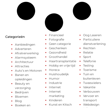
Financieel
Oog Laseren
Categorieën
Fotografie
Particuliere
Geen categorie
dienstverlening
Aanbiedingen
Geschenken
Rechten
Adverteren
Gezondheid
Relatie
Afvalverwerking
Groothandel
Sport
Alarmsysteem
Haartransplantatie
Telefonie
Architectuur
Hobby en vrije tijd
Testing
Attracties
Horeca
Toerisme
Auto’s en Motoren
Huishoudelijk
Tuin en
Banen en
Humor
buitenleven
opleidingen
Industrie
Tweewielers
Beauty en
Internet
Vakantie
verzorging
Internet
Verbouwen
Bedrijven
marketing
Vervoer en
Bloemen
Kinderen
transport
Blog
Kunst en Kitsch
Webdesign
Boeken en