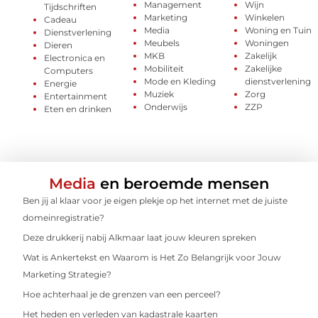
Management
Wijn
Tijdschriften
Marketing
Winkelen
Cadeau
Media
Woning en Tuin
Dienstverlening
Meubels
Woningen
Dieren
MKB
Zakelijk
Electronica en
Mobiliteit
Zakelijke
Computers
Mode en Kleding
dienstverlening
Energie
Muziek
Zorg
Entertainment
Onderwijs
ZZP
Eten en drinken
Media
en beroemde mensen
Ben jij al klaar voor je eigen plekje op het internet met de juiste
domeinregistratie?
Deze drukkerij nabij Alkmaar laat jouw kleuren spreken
Wat is Ankertekst en Waarom is Het Zo Belangrijk voor Jouw
Marketing Strategie?
Hoe achterhaal je de grenzen van een perceel?
Het heden en verleden van kadastrale kaarten