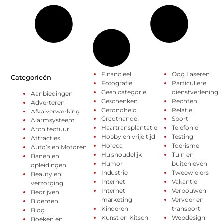
Financieel
Oog Laseren
Categorieën
Fotografie
Particuliere
Geen categorie
dienstverlening
Aanbiedingen
Geschenken
Rechten
Adverteren
Gezondheid
Relatie
Afvalverwerking
Groothandel
Sport
Alarmsysteem
Haartransplantatie
Telefonie
Architectuur
Hobby en vrije tijd
Testing
Attracties
Horeca
Toerisme
Auto’s en Motoren
Huishoudelijk
Tuin en
Banen en
Humor
buitenleven
opleidingen
Industrie
Tweewielers
Beauty en
Internet
Vakantie
verzorging
Internet
Verbouwen
Bedrijven
marketing
Vervoer en
Bloemen
Kinderen
transport
Blog
Kunst en Kitsch
Webdesign
Boeken en