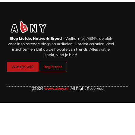
Backlinks kopen in Nederland: werkt het echt en waar moet je op letten?
Extra geld verdienen: kansen die dichterbij liggen dan je denkt
Blog Liefde, Netwerk Breed
– Welkom bij ABNY, de plek
voor inspirerende blogs en artikelen. Ontdek verhalen, deel
inzichten, en blijf op de hoogte van trends. Alles wat je
zoekt, vind je hier!
Wie zijn wij?
Registreer
@2024
www.abny.nl
.All Right Reserved.